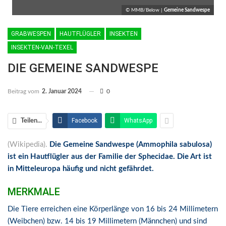
© MMB/Below |
Gemeine Sandwespe
GRABWESPEN
HAUTFLÜGLER
INSEKTEN
INSEKTEN-VAN-TEXEL
DIE GEMEINE SANDWESPE
Beitrag vom
2. Januar 2024
0
Facebook
WhatsApp
Teilen...
(Wikipedia).
Die Gemeine Sandwespe (Ammophila sabulosa)
ist ein Hautflügler aus der Familie der Sphecidae. Die Art ist
in Mitteleuropa häufig und nicht gefährdet.
MERKMALE
Die Tiere erreichen eine Körperlänge von 16 bis 24 Millimetern
(Weibchen) bzw. 14 bis 19 Millimetern (Männchen) und sind