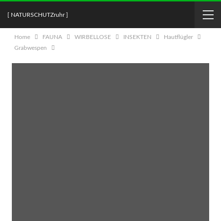
[ NATURSCHUTZruhr ]
Home
FAUNA
WIRBELLOSE
INSEKTEN
Hautflügler
Grabwespen