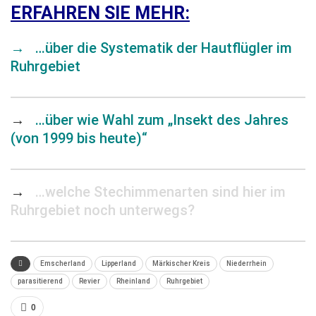
ERFAHREN SIE MEHR:
→
…über die Systematik der Hautflügler im
Ruhrgebiet
→
…über wie Wahl zum „Insekt des Jahres
(von 1999 bis heute)“
→
…welche Stechimmenarten sind hier im
Ruhrgebiet noch unterwegs?
Emscherland
Lipperland
Märkischer Kreis
Niederrhein
parasitierend
Revier
Rheinland
Ruhrgebiet
0