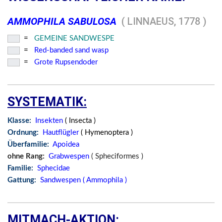
AMMOPHILA SABULOSA
( LINNAEUS, 1778 )
=
GEMEINE SANDWESPE
=
Red-banded sand wasp
=
Grote Rupsendoder
SYSTEMATIK:
Klasse:
Insekten
( Insecta )
Ordnung:
Hautflügler
( Hymenoptera )
Überfamilie:
Apoidea
ohne Rang:
Grabwespen
( Spheciformes )
Familie:
Sphecidae
Gattung:
Sandwespen ( Ammophila )
MITMACH-AKTION: