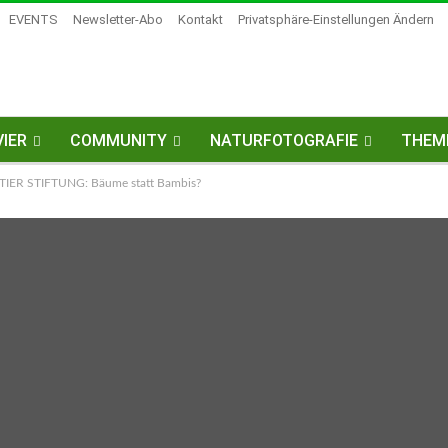
EVENTS
Newsletter-Abo
Kontakt
Privatsphäre-Einstellungen Ändern
IER
COMMUNITY
NATURFOTOGRAFIE
THEM
ER STIFTUNG: Bäume statt Bambis?