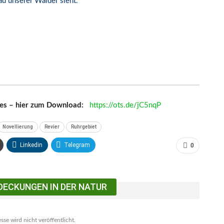
u unserer Wälder sieht.“
es – hier zum Download:
https://ots.de/jC5nqP
Novellierung
Revier
Ruhrgebiet
Linkedin
Telegram
0
DECKUNGEN IN DER NATUR
se wird nicht veröffentlicht.