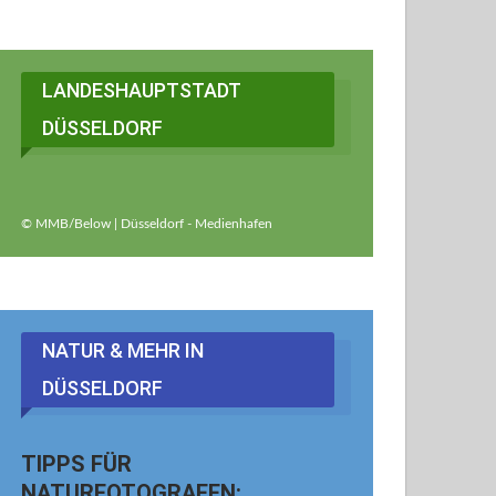
LANDESHAUPTSTADT
DÜSSELDORF
© MMB/Below | Düsseldorf - Medienhafen
NATUR & MEHR IN
DÜSSELDORF
TIPPS FÜR
NATURFOTOGRAFEN: