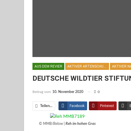
AUS DEM REVIER
AKTIVER ARTENSCHUTZ
DEUTSCHE WILDTIER STIFTUNG
Beitrag vom
10. November 2020
0
Facebook
Pinterest
Teilen...
Facebook Messenger
© MMB/Below |
Reh im hohen Gras