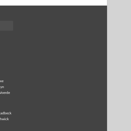
xe
lyn
Voerde
ladbeck
hwick