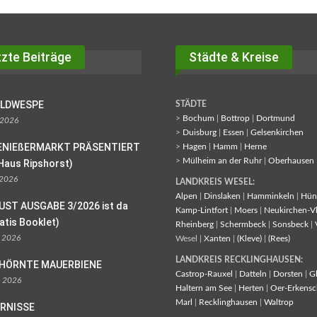
zte Beiträge
Städte & Kreise
OLDWESPE
STÄDTE
>
Bochum
|
Bottrop
|
Dortmund
 2026
>
Duisburg
|
Essen
|
Gelsenkirchen
ENIEßERMARKT PRÄSENTIERT
>
Hagen
|
Hamm
|
Herne
>
Mülheim an der Ruhr
|
Oberhausen
Haus Ripshorst)
 2026
LANDKREIS WESEL:
Alpen
|
Dinslaken
|
Hamminkeln
|
Hün
UST AUSGABE 3/2026 ist da
Kamp-Lintfort
|
Moers
|
Neukirchen-V
ratis Booklet)
Rheinberg
|
Schermbeck
|
Sonsbeck
|
l 2026
Wesel |
Xanten
|
(Kleve)
|
(Rees)
LANDKREIS RECKLINGHAUSEN:
EHÖRNTE MAUERBIENE
Castrop-Rauxel
|
Datteln
|
Dorsten
|
G
l 2026
Haltern am See
|
Herten
|
Oer-Erkensc
Marl
|
Recklinghausen
|
Waltrop
ORNISSE