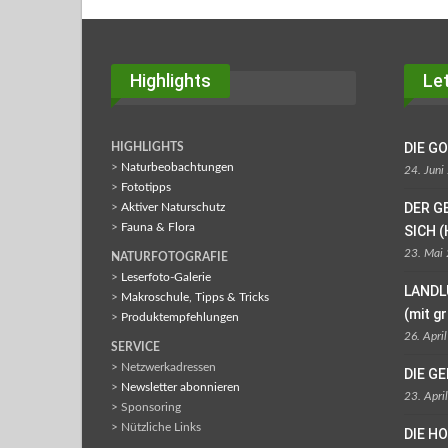
Highlights
Let
DIE G
HIGHLIGHTS
>
Naturbeobachtungen
24. Juni
>
Fototipps
DER G
>
Aktiver Naturschutz
>
Fauna & Flora
SICH (
23. Mai
NATURFOTOGRAFIE
>
Leserfoto-Galerie
LANDL
>
Makroschule, Tipps & Tricks
(mit g
>
Produktempfehlungen
26. Apri
SERVICE
> Netzwerkadressen
DIE G
>
Newsletter abonnieren
23. Apri
> Sponsoring
> Nützliche Links
DIE H