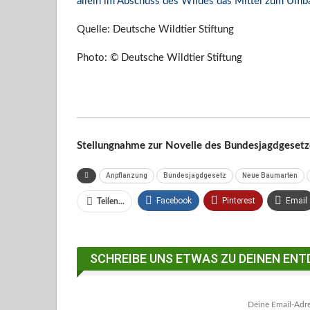
allein im Abschuss des Wildes das Mittel zum Umba
Quelle: Deutsche Wildtier Stiftung
Photo: © Deutsche Wildtier Stiftung
Stellungnahme zur Novelle des Bundesjagdgesetz
Anpflanzung
Bundesjagdgesetz
Neue Baumarten
Facebook
Pinterest
Email
Teilen...
Facebook Messenger
SCHREIBE UNS ETWAS ZU DEINEN ENT
Deine Email-Adres