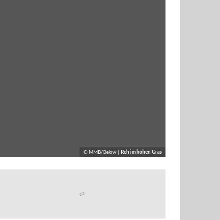
© MMB/Below |
Reh im hohen Gras