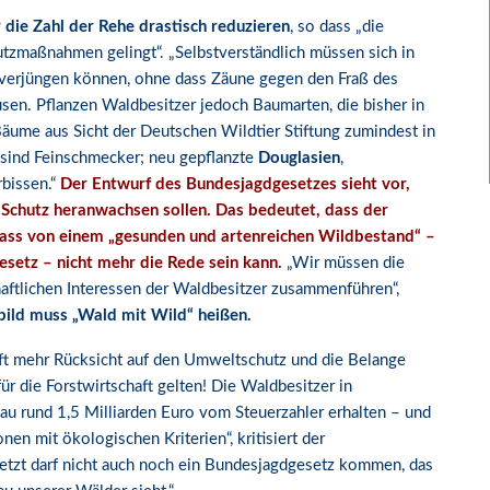
die Zahl der Rehe drastisch reduzieren
, so dass „die
zmaßnahmen gelingt“. „Selbstverständlich müssen sich in
verjüngen können, ohne dass Zäune gegen den Fraß des
en. Pflanzen Waldbesitzer jedoch Baumarten, die bisher in
ume aus Sicht der Deutschen Wildtier Stiftung zumindest in
sind Feinschmecker; neu gepflanzte
Douglasien
,
rbissen.“
Der Entwurf des Bundesjagdgesetzes sieht vor,
 Schutz heranwachsen sollen.
Das bedeutet, dass der
dass von einem „gesunden und artenreichen Wildbestand“ –
esetz – nicht mehr die Rede sein kann.
„Wir müssen die
aftlichen Interessen der Waldbesitzer zusammenführen“,
bild muss „Wald mit Wild“ heißen.
aft mehr Rücksicht auf den Umweltschutz und die Belange
r die Forstwirtschaft gelten! Die Waldbesitzer in
 rund 1,5 Milliarden Euro vom Steuerzahler erhalten – und
en mit ökologischen Kriterien“, kritisiert der
Jetzt darf nicht auch noch ein Bundesjagdgesetz kommen, das