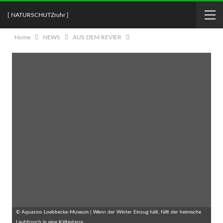
[ NATURSCHUTZruhr ]
Home
NEWS
AUS DEM REVIER
© Aquazoo-Loebbecke-Museum | Wenn der Winter Einzug hält, fällt der heimische
Laubfrosch in eine Kältestarre