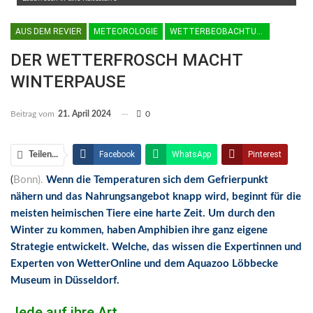
AUS DEM REVIER
METEOROLOGIE
WETTERBEOBACHTUNGEN
DER WETTERFROSCH MACHT
WINTERPAUSE
Beitrag vom
21. April 2024
0
Facebook
WhatsApp
Pinterest
Teilen...
(
Bonn).
Wenn die Temperaturen sich dem Gefrierpunkt
Email
Linkedin
Telegram
nähern und das Nahrungsangebot knapp wird, beginnt für die
Facebook Messenger
meisten heimischen Tiere eine harte Zeit. Um durch den
Winter zu kommen, haben Amphibien ihre ganz eigene
Strategie entwickelt. Welche, das wissen die Expertinnen und
Experten von WetterOnline und dem Aquazoo Löbbecke
Museum in Düsseldorf.
Jede auf ihre Art