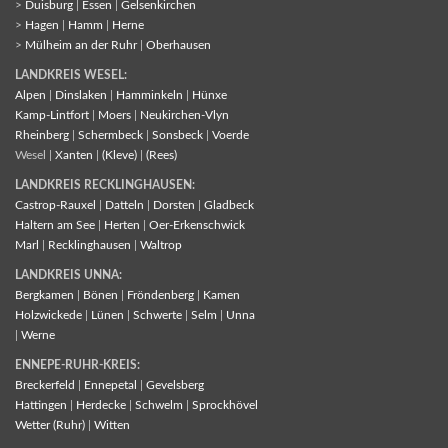
>
Duisburg
|
Essen
|
Gelsenkirchen
>
Hagen
|
Hamm
|
Herne
>
Mülheim an der Ruhr
|
Oberhausen
LANDKREIS WESEL:
Alpen
|
Dinslaken
|
Hamminkeln
|
Hünxe
Kamp-Lintfort
|
Moers
|
Neukirchen-Vlyn
Rheinberg
|
Schermbeck
|
Sonsbeck
|
Voerde
Wesel |
Xanten
|
(Kleve)
|
(Rees)
LANDKREIS RECKLINGHAUSEN:
Castrop-Rauxel
|
Datteln
|
Dorsten
|
Gladbeck
Haltern am See
|
Herten
|
Oer-Erkenschwick
Marl
|
Recklinghausen
|
Waltrop
LANDKREIS UNNA:
Bergkamen
|
Bönen
|
Fröndenberg
|
Kamen
Holzwickede
|
Lünen
|
Schwerte
|
Selm
|
Unna
|
Werne
ENNEPE-RUHR-KREIS:
Breckerfeld
|
Ennepetal
|
Gevelsberg
Hattingen
|
Herdecke
|
Schwelm
|
Sprockhövel
Wetter (Ruhr)
|
Witten