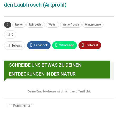
den Laubfrosch (Artprofil)
Revier
Ruhrgebiet
Wetter
Wetterfrosch
Winterstarre
0
Facebook
WhatsApp
Pinterest
Teilen...
Email
Linkedin
Telegram
SCHREIBE UNS ETWAS ZU DEINEN
Facebook Messenger
ENTDECKUNGEN IN DER NATUR
Deine Email-Adresse wird nicht veröffentlicht.