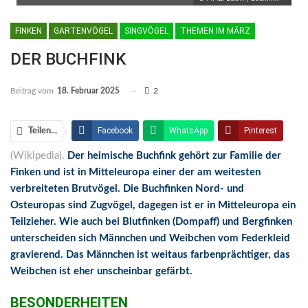
FINKEN
GARTENVÖGEL
SINGVÖGEL
THEMEN IM MÄRZ
DER BUCHFINK
Beitrag vom
18. Februar 2025
2
Facebook
WhatsApp
Pinterest
Teilen...
(Wikipedia).
Der heimische Buchfink gehört zur Familie der
Email
Linkedin
Telegram
Finken und ist in Mitteleuropa einer der am weitesten
Facebook Messenger
verbreiteten Brutvögel. Die Buchfinken Nord- und
Osteuropas sind Zugvögel, dagegen ist er in Mitteleuropa ein
Teilzieher. Wie auch bei Blutfinken (Dompaff) und Bergfinken
unterscheiden sich Männchen und Weibchen vom Federkleid
gravierend. Das Männchen ist weitaus farbenprächtiger, das
Weibchen ist eher unscheinbar gefärbt.
BESONDERHEITEN