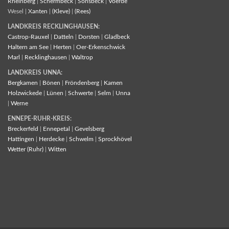
Rheinberg
|
Schermbeck
|
Sonsbeck
|
Voerde
Wesel |
Xanten
|
(Kleve)
|
(Rees)
LANDKREIS RECKLINGHAUSEN:
Castrop-Rauxel
|
Datteln
|
Dorsten
|
Gladbeck
Haltern am See
|
Herten
|
Oer-Erkenschwick
Marl
|
Recklinghausen
|
Waltrop
LANDKREIS UNNA:
Bergkamen
|
Bönen
|
Fröndenberg
|
Kamen
Holzwickede
|
Lünen
|
Schwerte
|
Selm
|
Unna
|
Werne
ENNEPE-RUHR-KREIS:
Breckerfeld
|
Ennepetal
|
Gevelsberg
Hattingen
|
Herdecke
|
Schwelm
|
Sprockhövel
Wetter (Ruhr)
|
Witten