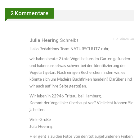
Email
Linkedin
Telegram
2 Kommentare
Facebook Messenger
Julia Heering
Schreibt
6 Jahren vor
Hallo Redaktions-Team NATURSCHUTZ.ruhr,
wir haben heute 2 tote Vögel bei uns im Garten gefunden
und haben uns etwas schwer bei der Identifizierung der
Vogelart getan. Nach einigen Recherchen finden wir, es
könnte sich um Madeira Buchfinken handeln? Darüber sind
wir auch auf ihre Seite gestoßen.
Wir leben in 22946 Trittau, bei Hamburg.
Kommt der Vogel hier überhaupt vor? Vielleicht können Sie
ja helfen.
Viele Grüße
Julia Heering
Hier geht´s zu den Fotos von den tot augefundenen Finken