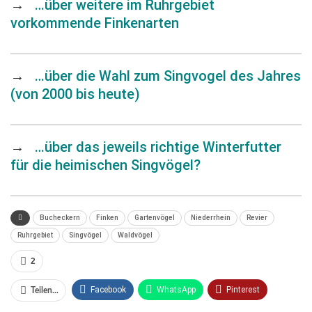
→
…über weitere im Ruhrgebiet
vorkommende Finkenarten
→
…über die Wahl zum Singvogel des Jahres
(von 2000 bis heute)
→
…über das jeweils richtige Winterfutter
für die heimischen Singvögel?
Bucheckern
Finken
Gartenvögel
Niederrhein
Revier
Ruhrgebiet
Singvögel
Waldvögel
2
Facebook
WhatsApp
Pinterest
Teilen...