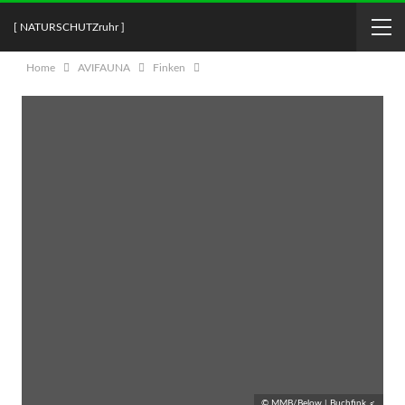
[ NATURSCHUTZruhr ]
Home
AVIFAUNA
Finken
© MMB/Below | Buchfink ♂