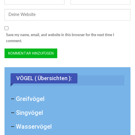
Save my name, email, and website in this browser for the next time I
comment.
© MMB/Below | Buchfink ♂
VÖGEL ( Übersichten ):
–
Greifvögel
–
Singvögel
–
Wasservögel