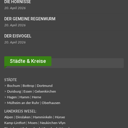
DIE HORNISSE
20. April 2026
DER GEMEINE REGENWURM
20. April 2026
DER EISVOGEL
20. April 2026
Städte & Kreise
STÄDTE
>
Bochum
|
Bottrop
|
Dortmund
>
Duisburg
|
Essen
|
Gelsenkirchen
>
Hagen
|
Hamm
|
Herne
>
Mülheim an der Ruhr
|
Oberhausen
LANDKREIS WESEL:
Alpen
|
Dinslaken
|
Hamminkeln
|
Hünxe
Kamp-Lintfort
|
Moers
|
Neukirchen-Vlyn