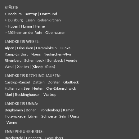
STÄDTE
>
Bochum
|
Bottrop
|
Dortmund
>
Duisburg
|
Essen
|
Gelsenkirchen
>
Hagen
|
Hamm
|
Herne
>
Mülheim an der Ruhr
|
Oberhausen
LANDKREIS WESEL:
Alpen
|
Dinslaken
|
Hamminkeln
|
Hünxe
Kamp-Lintfort
|
Moers
|
Neukirchen-Vlyn
Rheinberg
|
Schermbeck
|
Sonsbeck
|
Voerde
Wesel |
Xanten
|
(Kleve)
|
(Rees)
LANDKREIS RECKLINGHAUSEN:
Castrop-Rauxel
|
Datteln
|
Dorsten
|
Gladbeck
Haltern am See
|
Herten
|
Oer-Erkenschwick
Marl
|
Recklinghausen
|
Waltrop
LANDKREIS UNNA:
Bergkamen
|
Bönen
|
Fröndenberg
|
Kamen
Holzwickede
|
Lünen
|
Schwerte
|
Selm
|
Unna
|
Werne
ENNEPE-RUHR-KREIS:
Breckerfeld
|
Ennepetal
|
Gevelsberg