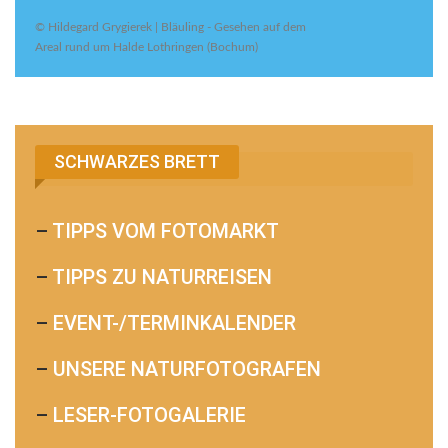
© Hildegard Grygierek | Bläuling - Gesehen auf dem
Areal rund um Halde Lothringen (Bochum)
SCHWARZES BRETT
–
TIPPS VOM FOTOMARKT
–
TIPPS ZU NATURREISEN
–
EVENT-/TERMINKALENDER
–
UNSERE NATURFOTOGRAFEN
–
LESER-FOTOGALERIE