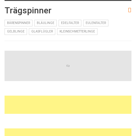
Trägspinner
BÄRENSPINNER
BLÄULINGE
EDELFALTER
EULENFALTER
GELBLINGE
GLASFLÜGLER
KLEINSCHMETTERLINGE