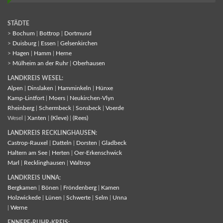
STÄDTE
>
Bochum
|
Bottrop
|
Dortmund
>
Duisburg
|
Essen
|
Gelsenkirchen
>
Hagen
|
Hamm
|
Herne
>
Mülheim an der Ruhr
|
Oberhausen
LANDKREIS WESEL:
Alpen
|
Dinslaken
|
Hamminkeln
|
Hünxe
Kamp-Lintfort
|
Moers
|
Neukirchen-Vlyn
Rheinberg
|
Schermbeck
|
Sonsbeck
|
Voerde
Wesel |
Xanten
|
(Kleve)
|
(Rees)
LANDKREIS RECKLINGHAUSEN:
Castrop-Rauxel
|
Datteln
|
Dorsten
|
Gladbeck
Haltern am See
|
Herten
|
Oer-Erkenschwick
Marl
|
Recklinghausen
|
Waltrop
LANDKREIS UNNA:
Bergkamen
|
Bönen
|
Fröndenberg
|
Kamen
Holzwickede
|
Lünen
|
Schwerte
|
Selm
|
Unna
|
Werne
ENNEPE-RUHR-KREIS: