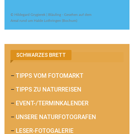
© Hildegard Grygierek | Bläuling - Gesehen auf dem
Areal rund um Halde Lothringen (Bochum)
SCHWARZES BRETT
–
TIPPS VOM FOTOMARKT
–
TIPPS ZU NATURREISEN
–
EVENT-/TERMINKALENDER
–
UNSERE NATURFOTOGRAFEN
–
LESER-FOTOGALERIE