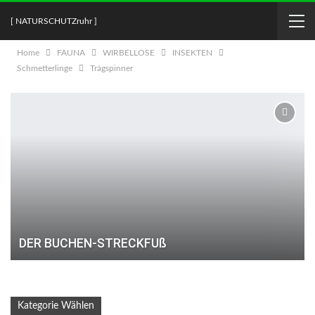
[ NATURSCHUTZruhr ]
Home
FAUNA
WIRBELLOSE
INSEKTEN
Schmetterlinge
Trägspinner
DER BUCHEN-STRECKFUß
Kategorie Wählen