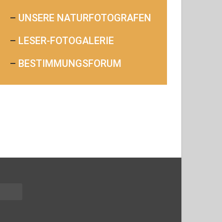
–
UNSERE NATURFOTOGRAFEN
–
LESER-FOTOGALERIE
–
BESTIMMUNGSFORUM