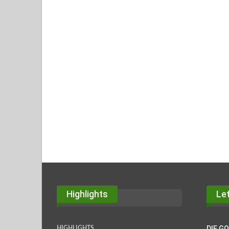
Highlights
Let
DIE G
HIGHLIGHTS