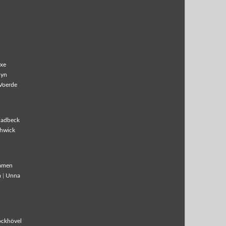
xe
lyn
Voerde
ladbeck
hwick
amen
m
|
Unna
ockhövel