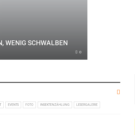
N, WENIG SCHWALBEN
0
T
EVENTS
FOTO
INSEKTENZÄHLUNG
LESERGALERIE