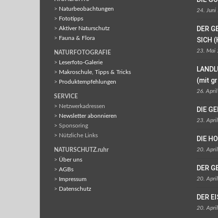
>
Naturbeobachtungen
24. Juni
>
Fototipps
DER G
>
Aktiver Naturschutz
>
Fauna & Flora
SICH (
23. Mai
NATURFOTOGRAFIE
>
Leserfoto-Galerie
LANDL
>
Makroschule, Tipps & Tricks
(mit g
>
Produktempfehlungen
26. Apri
SERVICE
> Netzwerkadressen
DIE G
>
Newsletter abonnieren
23. Apri
> Sponsoring
> Nützliche Links
DIE H
20. Apri
NATURSCHUTZ.ruhr
>
Über uns
DER G
>
AGBs
20. Apri
>
Impressum
>
Datenschutz
DER E
20. Apri