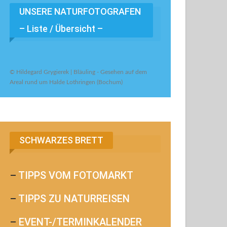
UNSERE NATURFOTOGRAFEN
– Liste / Übersicht –
© Hildegard Grygierek | Bläuling - Gesehen auf dem
Areal rund um Halde Lothringen (Bochum)
SCHWARZES BRETT
–
TIPPS VOM FOTOMARKT
–
TIPPS ZU NATURREISEN
–
EVENT-/TERMINKALENDER