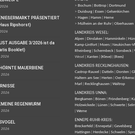
>
Bochum
|
Bottrop
|
Dortmund
 2026
>
Duisburg
|
Essen
|
Gelsenkirchen
ENIEßERMARKT PRÄSENTIERT
>
Hagen
|
Hamm
|
Herne
>
Mülheim an der Ruhr
|
Oberhausen
Haus Ripshorst)
 2026
LANDKREIS WESEL:
Alpen
|
Dinslaken
|
Hamminkeln
|
Hün
UST AUSGABE 3/2026 ist da
Kamp-Lintfort
|
Moers
|
Neukirchen-V
ratis Booklet)
Rheinberg
|
Schermbeck
|
Sonsbeck
|
l 2026
Wesel |
Xanten
|
(Kleve)
|
(Rees)
LANDKREIS RECKLINGHAUSEN:
EHÖRNTE MAUERBIENE
Castrop-Rauxel
|
Datteln
|
Dorsten
|
G
l 2026
Haltern am See
|
Herten
|
Oer-Erkensc
Marl
|
Recklinghausen
|
Waltrop
ORNISSE
l 2026
LANDKREIS UNNA:
Bergkamen
|
Bönen
|
Fröndenberg
|
K
EMEINE REGENWURM
Holzwickede
|
Lünen
|
Schwerte
|
Sel
l 2026
|
Werne
ENNEPE-RUHR-KREIS:
ISVOGEL
Breckerfeld
|
Ennepetal
|
Gevelsberg
l 2026
Hattingen
|
Herdecke
|
Schwelm
|
Spr