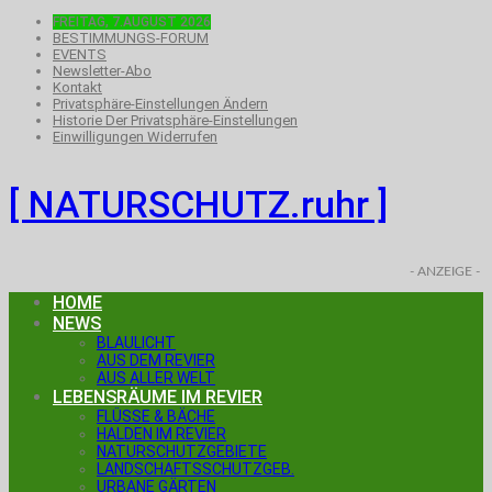
FREITAG, 7.AUGUST 2026
BESTIMMUNGS-FORUM
EVENTS
Newsletter-Abo
Kontakt
Privatsphäre-Einstellungen Ändern
Historie Der Privatsphäre-Einstellungen
Einwilligungen Widerrufen
[ NATURSCHUTZ.ruhr ]
- ANZEIGE -
HOME
NEWS
BLAULICHT
AUS DEM REVIER
AUS ALLER WELT
LEBENSRÄUME IM REVIER
FLÜSSE & BÄCHE
HALDEN IM REVIER
NATURSCHUTZGEBIETE
LANDSCHAFTSSCHUTZGEB.
URBANE GÄRTEN