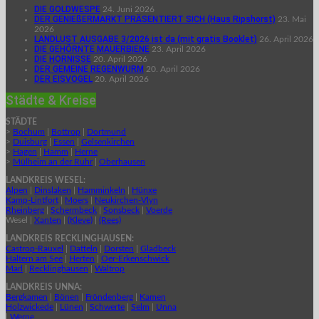
DIE GOLDWESPE
24. Juni 2026
DER GENIEßERMARKT PRÄSENTIERT SICH (Haus Ripshorst)
23. Mai
2026
LANDLUST AUSGABE 3/2026 ist da (mit gratis Booklet)
26. April 2026
DIE GEHÖRNTE MAUERBIENE
23. April 2026
DIE HORNISSE
20. April 2026
DER GEMEINE REGENWURM
20. April 2026
DER EISVOGEL
20. April 2026
Städte & Kreise
STÄDTE
>
Bochum
|
Bottrop
|
Dortmund
>
Duisburg
|
Essen
|
Gelsenkirchen
>
Hagen
|
Hamm
|
Herne
>
Mülheim an der Ruhr
|
Oberhausen
LANDKREIS WESEL:
Alpen
|
Dinslaken
|
Hamminkeln
|
Hünxe
Kamp-Lintfort
|
Moers
|
Neukirchen-Vlyn
Rheinberg
|
Schermbeck
|
Sonsbeck
|
Voerde
Wesel |
Xanten
|
(Kleve)
|
(Rees)
LANDKREIS RECKLINGHAUSEN:
Castrop-Rauxel
|
Datteln
|
Dorsten
|
Gladbeck
Haltern am See
|
Herten
|
Oer-Erkenschwick
Marl
|
Recklinghausen
|
Waltrop
LANDKREIS UNNA:
Bergkamen
|
Bönen
|
Fröndenberg
|
Kamen
Holzwickede
|
Lünen
|
Schwerte
|
Selm
|
Unna
|
Werne