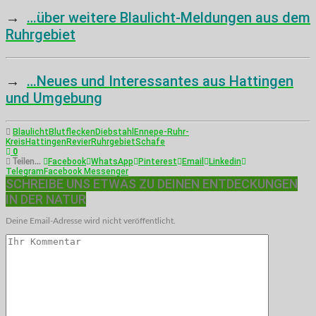
→
…über weitere Blaulicht-Meldungen aus dem
Ruhrgebiet
→
…Neues und Interessantes aus Hattingen
und Umgebung
Blaulicht
Blutflecken
Diebstahl
Ennepe-Ruhr-
Kreis
Hattingen
Revier
Ruhrgebiet
Schafe
0
Facebook
WhatsApp
Pinterest
Email
Linkedin
Teilen...
Telegram
Facebook Messenger
SCHREIBE UNS ETWAS ZU DEINEN ENTDECKUNGEN
IN DER NATUR
Deine Email-Adresse wird nicht veröffentlicht.