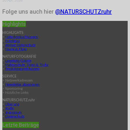
20.Apr. 2026
Folge uns auch hier
@NATURSCHUTZruhr
Highlights
HIGHLIGHTS
>
Naturbeobachtungen
>
Fototipps
>
Aktiver Naturschutz
>
Fauna & Flora
NATURFOTOGRAFIE
>
Leserfoto-Galerie
>
Makroschule, Tipps & Tricks
>
Produktempfehlungen
SERVICE
> Netzwerkadressen
>
Newsletter abonnieren
> Sponsoring
> Nützliche Links
NATURSCHUTZ.ruhr
>
Über uns
>
AGBs
>
Impressum
>
Datenschutz
Letzte Beiträge