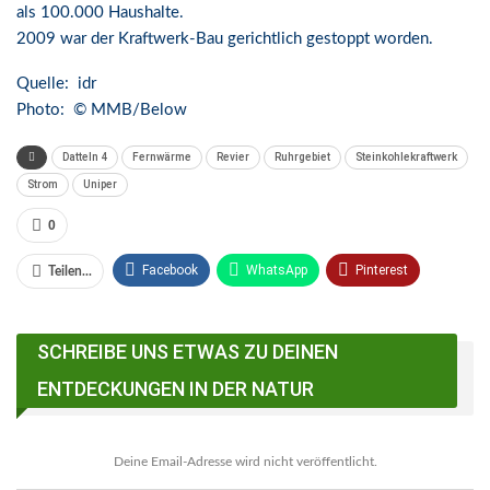
als 100.000 Haushalte.
2009 war der Kraftwerk-Bau gerichtlich gestoppt worden.
Quelle: idr
Photo: © MMB/Below
Datteln 4
Fernwärme
Revier
Ruhrgebiet
Steinkohlekraftwerk
Strom
Uniper
0
Facebook
WhatsApp
Pinterest
Teilen...
Email
Linkedin
Telegram
SCHREIBE UNS ETWAS ZU DEINEN
Facebook Messenger
ENTDECKUNGEN IN DER NATUR
Deine Email-Adresse wird nicht veröffentlicht.