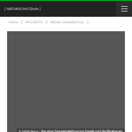
[ NATURSCHUTZruhr ]
Home
PROJEKTE
Aktiver Umweltschutz
© MMB/Below |
Bau einer Fernwärmeleitung von Datteln nach Recklinghausen