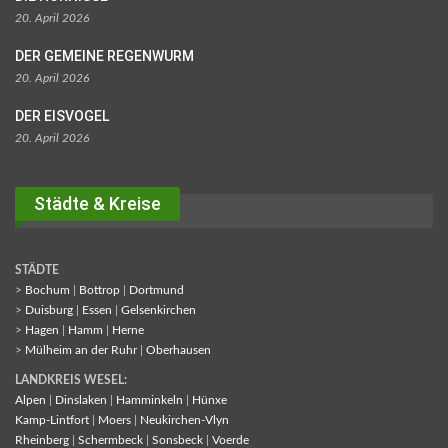
20. April 2026
DER GEMEINE REGENWURM
20. April 2026
DER EISVOGEL
20. April 2026
Städte & Kreise
STÄDTE
>
Bochum
|
Bottrop
|
Dortmund
>
Duisburg
|
Essen
|
Gelsenkirchen
>
Hagen
|
Hamm
|
Herne
>
Mülheim an der Ruhr
|
Oberhausen
LANDKREIS WESEL:
Alpen
|
Dinslaken
|
Hamminkeln
|
Hünxe
Kamp-Lintfort
|
Moers
|
Neukirchen-Vlyn
Rheinberg
|
Schermbeck
|
Sonsbeck
|
Voerde