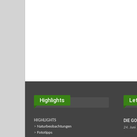
Highlights
Let
DIE G
HIGHLIGHTS
>
Naturbeobachtungen
24. Juni
>
Fototipps