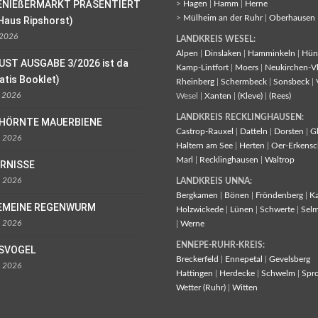
ENIEßERMARKT PRÄSENTIERT
>
Hagen
|
Hamm
|
Herne
>
Mülheim an der Ruhr
|
Oberhausen
Haus Ripshorst)
 2026
LANDKREIS WESEL:
Alpen
|
Dinslaken
|
Hamminkeln
|
Hün
UST AUSGABE 3/2026 ist da
Kamp-Lintfort
|
Moers
|
Neukirchen-V
ratis Booklet)
Rheinberg
|
Schermbeck
|
Sonsbeck
|
l 2026
Wesel |
Xanten
|
(Kleve)
|
(Rees)
LANDKREIS RECKLINGHAUSEN:
EHÖRNTE MAUERBIENE
Castrop-Rauxel
|
Datteln
|
Dorsten
|
G
l 2026
Haltern am See
|
Herten
|
Oer-Erkensc
Marl
|
Recklinghausen
|
Waltrop
ORNISSE
l 2026
LANDKREIS UNNA:
Bergkamen
|
Bönen
|
Fröndenberg
|
K
EMEINE REGENWURM
Holzwickede
|
Lünen
|
Schwerte
|
Sel
l 2026
|
Werne
ENNEPE-RUHR-KREIS:
ISVOGEL
Breckerfeld
|
Ennepetal
|
Gevelsberg
l 2026
Hattingen
|
Herdecke
|
Schwelm
|
Spr
Wetter (Ruhr)
|
Witten