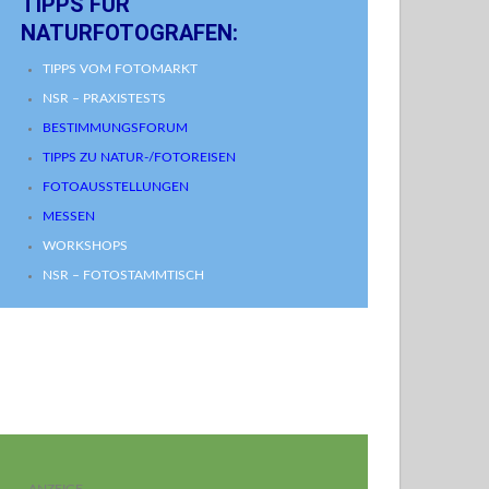
TIPPS FÜR
NATURFOTOGRAFEN:
TIPPS VOM FOTOMARKT
NSR – PRAXISTESTS
BESTIMMUNGSFORUM
TIPPS ZU NATUR-/FOTOREISEN
FOTOAUSSTELLUNGEN
MESSEN
WORKSHOPS
NSR – FOTOSTAMMTISCH
- ANZEIGE -