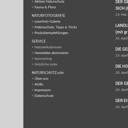
DER G
>
Aktiver Naturschutz
>
Fauna & Flora
SICH (
23. Mai
NATURFOTOGRAFIE
>
Leserfoto-Galerie
LANDL
>
Makroschule, Tipps & Tricks
(mit g
>
Produktempfehlungen
26. Apri
SERVICE
> Netzwerkadressen
DIE G
>
Newsletter abonnieren
23. Apri
> Sponsoring
> Nützliche Links
DIE H
20. Apri
NATURSCHUTZ.ruhr
>
Über uns
DER G
>
AGBs
20. Apri
>
Impressum
>
Datenschutz
DER E
20. Apri