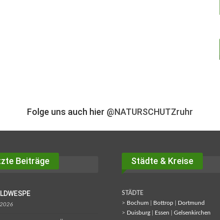
Folge uns auch hier
@NATURSCHUTZruhr
zte Beiträge
Städte & Kreise
OLDWESPE
STÄDTE
>
Bochum
|
Bottrop
|
Dortmund
 2026
>
Duisburg
|
Essen
|
Gelsenkirchen