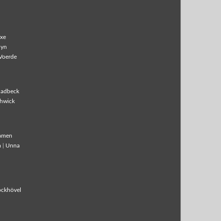
xe
lyn
Voerde
ladbeck
hwick
amen
m
|
Unna
ockhövel