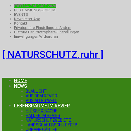
FREITAG, 7.AUGUST 2026
BESTIMMUNGS-FORUM
EVENTS
Newsletter-Abo
Kontakt
Privatsphäre-Einstellungen Ändern
Historie Der Privatsphäre-Einstellungen
Einwilligungen Widerrufen
[ NATURSCHUTZ.ruhr ]
HOME
NEWS
BLAULICHT
AUS DEM REVIER
AUS ALLER WELT
LEBENSRÄUME IM REVIER
FLÜSSE & BÄCHE
HALDEN IM REVIER
NATURSCHUTZGEBIETE
LANDSCHAFTSSCHUTZGEB.
URBANE GÄRTEN