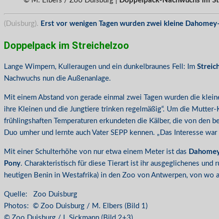
© M. Elbers / Zoo Duisburg |
Doppelpack-Nachwuchs im Stre
(Duisburg).
Erst vor wenigen Tagen wurden zwei kleine Dahomey-Z
Doppelpack im Streichelzoo
Lange Wimpern, Kulleraugen und ein dunkelbraunes Fell: Im
Streic
Nachwuchs nun die Außenanlage.
Mit einem Abstand von gerade einmal zwei Tagen wurden die kleinen
ihre Kleinen und die Jungtiere trinken regelmäßig“. Um die Mutte
frühlingshaften Temperaturen erkundeten die Kälber, die von den 
Duo umher und lernte auch Vater SEPP kennen. „Das Interesse war a
Mit einer Schulterhöhe von nur etwa einem Meter ist das
Dahomey
Pony
. Charakteristisch für diese Tierart ist ihr ausgeglichenes 
heutigen Benin in Westafrika) in den Zoo von Antwerpen, von wo a
Quelle: Zoo Duisburg
Photos: © Zoo Duisburg / M. Elbers (Bild 1)
© Zoo Duisburg / I. Sickmann (Bild 2+3)