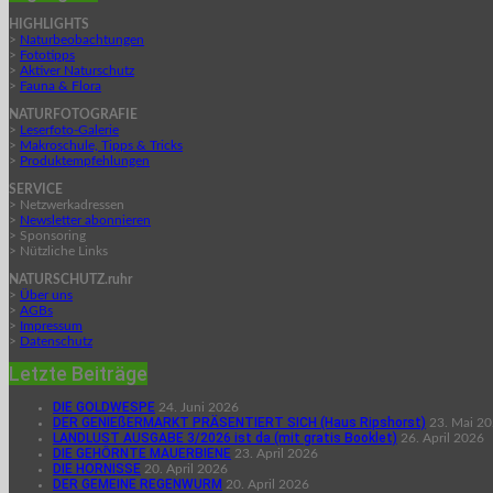
HIGHLIGHTS
>
Naturbeobachtungen
>
Fototipps
>
Aktiver Naturschutz
>
Fauna & Flora
NATURFOTOGRAFIE
>
Leserfoto-Galerie
>
Makroschule, Tipps & Tricks
>
Produktempfehlungen
SERVICE
> Netzwerkadressen
>
Newsletter abonnieren
> Sponsoring
> Nützliche Links
NATURSCHUTZ.ruhr
>
Über uns
>
AGBs
>
Impressum
>
Datenschutz
Letzte Beiträge
DIE GOLDWESPE
24. Juni 2026
DER GENIEßERMARKT PRÄSENTIERT SICH (Haus Ripshorst)
23. Mai 2
LANDLUST AUSGABE 3/2026 ist da (mit gratis Booklet)
26. April 2026
DIE GEHÖRNTE MAUERBIENE
23. April 2026
DIE HORNISSE
20. April 2026
DER GEMEINE REGENWURM
20. April 2026