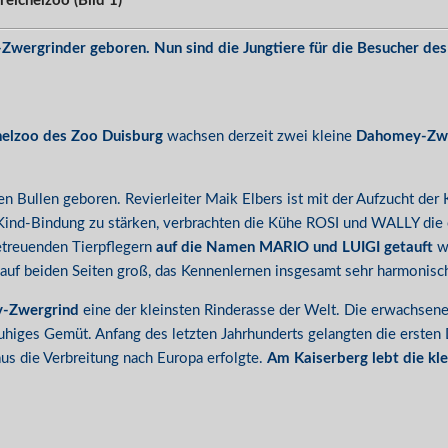
ichelzoo (Bild 1)
wergrinder geboren. Nun sind die Jungtiere für die Besucher des
helzoo des Zoo Duisburg
wachsen derzeit zwei kleine
Dahomey-Zwe
 Bullen geboren. Revierleiter Maik Elbers ist mit der Aufzucht der 
r-Kind-Bindung zu stärken, verbrachten die Kühe ROSI und WALLY die 
betreuenden Tierpflegern
auf die Namen MARIO und LUIGI getauft
wu
uf beiden Seiten groß, das Kennenlernen insgesamt sehr harmonisch“, 
-Zwergrind
eine der kleinsten Rinderasse der Welt. Die erwachsenen
und ruhiges Gemüt. Anfang des letzten Jahrhunderts gelangten die er
us die Verbreitung nach Europa erfolgte.
Am Kaiserberg lebt die klei