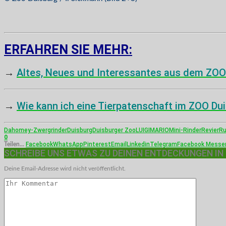
ERFAHREN SIE MEHR:
→
Altes, Neues und Interessantes aus dem ZOO
→
Wie kann ich eine Tierpatenschaft im ZOO Du
Dahomey-Zwergrinder
Duisburg
Duisburger Zoo
LUIGI
MARIO
Mini-Rinder
Revier
Ru
0
Facebook
WhatsApp
Pinterest
Email
Linkedin
Telegram
Facebook Messe
Teilen...
SCHREIBE UNS ETWAS ZU DEINEN ENTDECKUNGEN IN
Deine Email-Adresse wird nicht veröffentlicht.