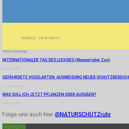
- ANZEIGE - | © BUND e.V.
Weitere Beiträge...
INTERNATIONALER TAG DES LUCHSES (Wuppertaler Zoo)
5.Juni 2025
GEFÄHRDETE VOGELARTEN: AUSWEISUNG NEUER SCHUTZBEREIC
15.Apr. 2025
WAS SOLL ICH JETZT PFLANZEN ODER AUSSÄEN?
9.Apr. 2025
Folge uns auch hier
@NATURSCHUTZruhr
Highlights