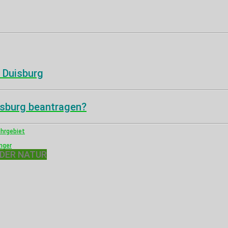
 Duisburg
isburg beantragen?
hrgebiet
nger
 DER NATUR