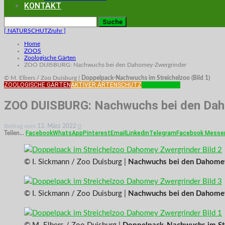
KONTAKT
[ NATURSCHUTZruhr ]
Home
ZOOS
Zoologische Gärten
ZOO DUISBURG: Nachwuchs bei den Dahomey-Zwergrinder
© M. Elbers / Zoo Duisburg |
Doppelpack-Nachwuchs im Streichelzoo (Bild 1)
ZOOLOGISCHE GÄRTEN
AKTIVER ARTENSCHUTZ
ATTRAKTION
ZOO DUISBURG: Nachwuchs bei den Dah
Beitrag vom
13. März 2022
0
Facebook
WhatsApp
Pinterest
Email
Linkedin
Telegram
Facebook Messe
Teilen...
© I. Sickmann / Zoo Duisburg |
Nachwuchs bei den Dahomey
© I. Sickmann / Zoo Duisburg |
Nachwuchs bei den Dahomey