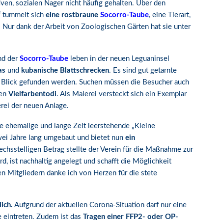
ven, sozialen Nager nicht häufig gehalten. Über den
“ tummelt sich
eine rostbraune
Socorro-Taube
, eine Tierart,
 Nur dank der Arbeit von Zoologischen Gärten hat sie unter
d der
Socorro-Taube
leben in der neuen Leguaninsel
as
und
kubanische Blattschrecken
. Es sind gut getarnte
iten Blick gefunden werden. Suchen müssen die Besucher auch
Den
Vielfarbentodi
. Als Malerei versteckt sich ein Exemplar
erei der neuen Anlage.
e ehemalige und lange Zeit leerstehende „Kleine
wei Jahre lang umgebaut und bietet nun
ein
sechsstelligen Betrag stellte der Verein für die Maßnahme zur
d, ist nachhaltig angelegt und schafft die Möglichkeit
 Mitgliedern danke ich von Herzen für die stete
ich.
Aufgrund der aktuellen Corona-Situation darf nur eine
e eintreten. Zudem ist das
Tragen einer FFP2- oder OP-