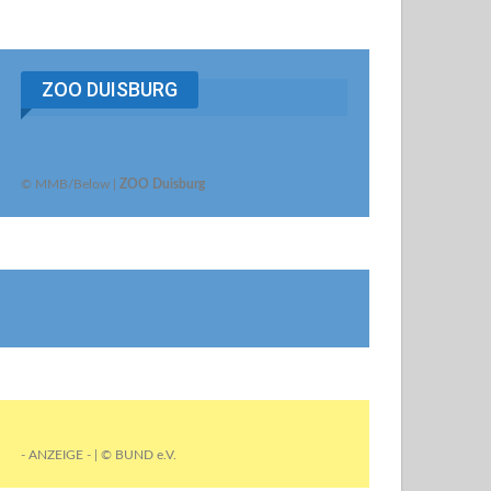
ZOO DUISBURG
© MMB/Below |
ZOO Duisburg
- ANZEIGE - | © BUND e.V.