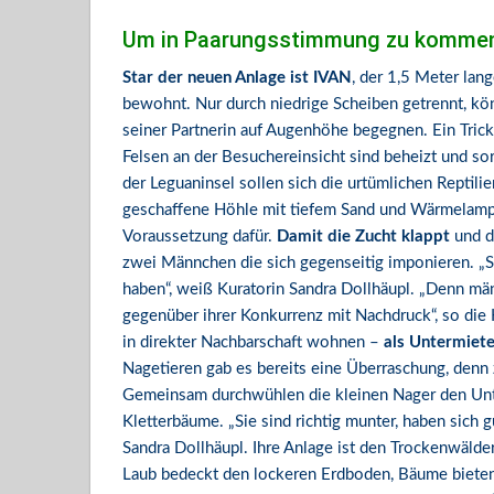
Um in Paarungsstimmung zu kommen
Star der neuen Anlage ist IVAN
, der 1,5 Meter lan
bewohnt. Nur durch niedrige Scheiben getrennt, kön
seiner Partnerin auf Augenhöhe begegnen. Ein Trick
Felsen an der Besuchereinsicht sind beheizt und s
der Leguaninsel sollen sich die urtümlichen Reptili
geschaffene Höhle mit tiefem Sand und Wärmelampe
Voraussetzung dafür.
Damit die Zucht klappt
und d
zwei Männchen die sich gegenseitig imponieren. „S
haben“, weiß Kuratorin Sandra Dollhäupl. „Denn mä
gegenüber ihrer Konkurrenz mit Nachdruck“, so die 
in direkter Nachbarschaft wohnen –
als Untermiet
Nagetieren gab es bereits eine Überraschung, den
Gemeinsam durchwühlen die kleinen Nager den Unte
Kletterbäume. „Sie sind richtig munter, haben sich 
Sandra Dollhäupl. Ihre Anlage ist den Trockenwäld
Laub bedeckt den lockeren Erdboden, Bäume bieten 