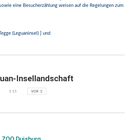
 sowie eine Besucherzählung weisen auf die Regelungen zum
egge (Leguaninsel) ] und
uan-Insellandschaft
VOR
1
15
m ZOO Duisburg