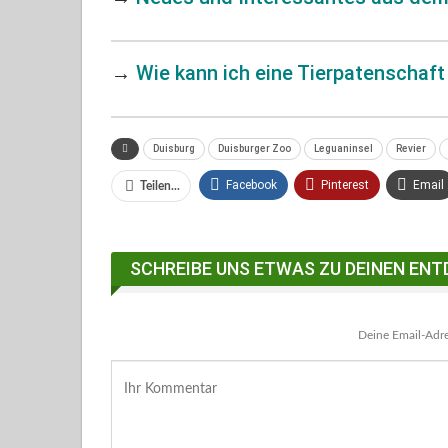
→
Wie kann ich eine Tierpatenschaf
Duisburg
Duisburger Zoo
Leguaninsel
Revier
Facebook
Pinterest
Email
Teilen...
Facebook Messenger
SCHREIBE UNS ETWAS ZU DEINEN ENT
Deine Email-Adres