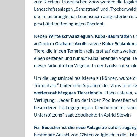
zum Klettern. In deutschen Zoos werden die tagakti
Landschaftsanlagen „Sandstrand“ und „Trockenwald
die im ursprünglichen Lebensraum ausgestorben ist.
geschützten Bedingungen überlebt.
Neben
Wirtelschwanzleguan
,
Kuba-Baumratten
un
außerdem
Grahami-Anolis
sowie
Kuba-Schlankbo
Tiere, die in den Terrarien teils erst auf den zwe
einen seltenen und nur auf Kuba lebenden Vogel: 
dieser farbenfrohen Vogelart in der Landschaftsmal
Um die Leguaninsel realisieren zu können, wurde di
Tropenhalle“ hinter dem Aquarium des Zoos rund z
wetterunabhängiges Tiererlebnis
. Einen unteren, 
Verfügung. „Jeder Euro der in den Zoo investiert wir
besonderer Tierbegegnungen. Dem Verein mit seinen
Unterstützung“, sagt Zoodirektorin Astrid Stewin.
Für Besucher ist die neue Anlage ab sofort zugängl
bestimmte Anzahl von Gästen zeitgleich in die Hall