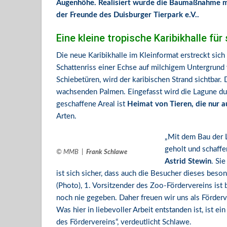
Augenhöhe. Realisiert wurde die Baumaßnahme maß
der Freunde des Duisburger Tierpark e.V..
Eine kleine tropische Karibikhalle fü
Die neue Karibikhalle im Kleinformat erstreckt sich
Schattenriss einer Echse auf milchigem Untergrund
Schiebetüren, wird der karibischen Strand sichtbar.
wachsenden Palmen. Eingefasst wird die Lagune dur
geschaffene Areal ist
Heimat von Tieren, die nur a
Arten.
„Mit dem Bau der L
geholt und schaffen
© MMB |
Frank Schlawe
Astrid Stewin
. Si
ist sich sicher, dass auch die Besucher dieses bes
(Photo), 1. Vorsitzender des Zoo-Fördervereins ist 
noch nie gegeben. Daher freuen wir uns als Förderve
Was hier in liebevoller Arbeit entstanden ist, ist 
des Fördervereins“, verdeutlicht Schlawe.