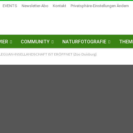
EVENTS
Newsletter-Abo
Kontakt
Privatsphäre-Einstellungen Ändern
IER
COMMUNITY
NATURFOTOGRAFIE
THEM
 LEGUAN-INSELLANDSCHAFT IST ERÖFFNET (Zoo Duisburg)