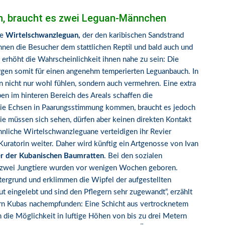
, braucht es zwei Leguan-Männchen
ge
Wirtelschwanzleguan,
der den karibischen Sandstrand
nen die Besucher dem stattlichen Reptil und bald auch und
 erhöht die Wahrscheinlichkeit ihnen nahe zu sein: Die
orgen somit für einen angenehm temperierten Leguanbauch. In
en nicht nur wohl fühlen, sondern auch vermehren. Eine extra
n im hinteren Bereich des Areals schaffen die
ie Echsen in Paarungsstimmung kommen, braucht es jedoch
ie müssen sich sehen, dürfen aber keinen direkten Kontakt
nnliche Wirtelschwanzleguane verteidigen ihr Revier
Kuratorin weiter. Daher wird künftig ein Artgenosse von Ivan
er der Kubanischen Baumratten
. Bei den sozialen
n zwei Jungtiere wurden vor wenigen Wochen geboren.
rgrund und erklimmen die Wipfel der aufgestellten
gut eingelebt und sind den Pflegern sehr zugewandt“, erzählt
ern Kubas nachempfunden: Eine Schicht aus vertrocknetem
die Möglichkeit in luftige Höhen von bis zu drei Metern