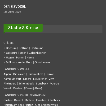
DER EISVOGEL
20. April 2026
Städte & Kreise
STÄDTE
>
Bochum
|
Bottrop
|
Dortmund
>
Duisburg
|
Essen
|
Gelsenkirchen
>
Hagen
|
Hamm
|
Herne
>
Mülheim an der Ruhr
|
Oberhausen
LANDKREIS WESEL:
Alpen
|
Dinslaken
|
Hamminkeln
|
Hünxe
Kamp-Lintfort
|
Moers
|
Neukirchen-Vlyn
Rheinberg
|
Schermbeck
|
Sonsbeck
|
Voerde
Wesel |
Xanten
|
(Kleve)
|
(Rees)
LANDKREIS RECKLINGHAUSEN:
Castrop-Rauxel
|
Datteln
|
Dorsten
|
Gladbeck
Haltern am See
|
Herten
|
Oer-Erkenschwick