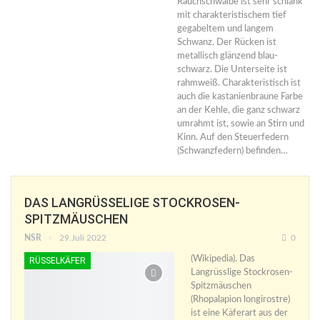
Rauchschwalbe ist sehr schlank
mit charakteristischem tief
gegabeltem und langem
Schwanz. Der Rücken ist
metallisch glänzend blau-
schwarz. Die Unterseite ist
rahmweiß. Charakteristisch ist
auch die kastanienbraune Farbe
an der Kehle, die ganz schwarz
umrahmt ist, sowie an Stirn und
Kinn. Auf den Steuerfedern
(Schwanzfedern) befinden…
DAS LANGRÜSSELIGE STOCKROSEN-
SPITZMÄUSCHEN
NSR
29.Juli 2022
0
(Wikipedia). Das
RÜSSELKÄFER
Langrüsslige Stockrosen-
Spitzmäuschen
(Rhopalapion longirostre)
ist eine Käferart aus der