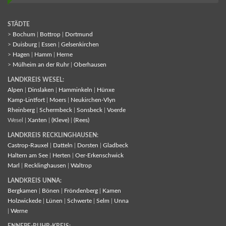
STÄDTE
>
Bochum
|
Bottrop
|
Dortmund
>
Duisburg
|
Essen
|
Gelsenkirchen
>
Hagen
|
Hamm
|
Herne
>
Mülheim an der Ruhr
|
Oberhausen
LANDKREIS WESEL:
Alpen
|
Dinslaken
|
Hamminkeln
|
Hünxe
Kamp-Lintfort
|
Moers
|
Neukirchen-Vlyn
Rheinberg
|
Schermbeck
|
Sonsbeck
|
Voerde
Wesel |
Xanten
|
(Kleve)
|
(Rees)
LANDKREIS RECKLINGHAUSEN:
Castrop-Rauxel
|
Datteln
|
Dorsten
|
Gladbeck
Haltern am See
|
Herten
|
Oer-Erkenschwick
Marl
|
Recklinghausen
|
Waltrop
LANDKREIS UNNA:
Bergkamen
|
Bönen
|
Fröndenberg
|
Kamen
Holzwickede
|
Lünen
|
Schwerte
|
Selm
|
Unna
|
Werne