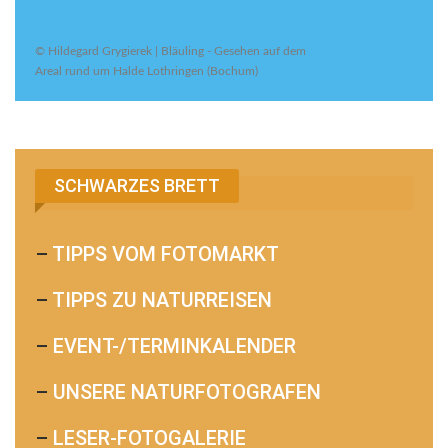
© Hildegard Grygierek | Bläuling - Gesehen auf dem
Areal rund um Halde Lothringen (Bochum)
SCHWARZES BRETT
–
TIPPS VOM FOTOMARKT
–
TIPPS ZU NATURREISEN
–
EVENT-/TERMINKALENDER
–
UNSERE NATURFOTOGRAFEN
–
LESER-FOTOGALERIE