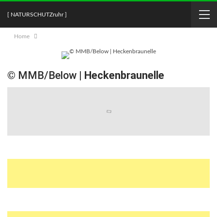
[ NATURSCHUTZruhr ]
Home
© MMB/Below |
Heckenbraunelle