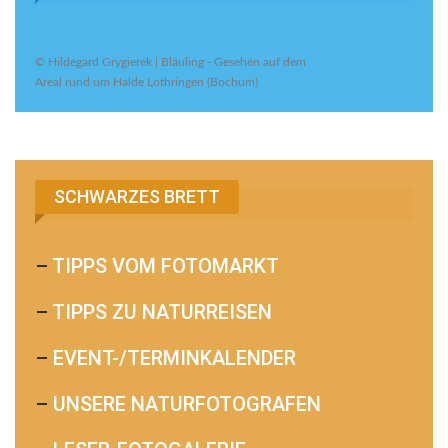
© Hildegard Grygierek | Bläuling - Gesehen auf dem
Areal rund um Halde Lothringen (Bochum)
SCHWARZES BRETT
–
TIPPS VOM FOTOMARKT
–
TIPPS ZU NATURREISEN
–
EVENT-/TERMINKALENDER
–
UNSERE NATURFOTOGRAFEN