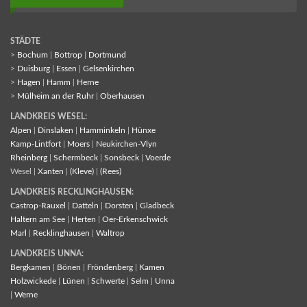
STÄDTE
>
Bochum
|
Bottrop
|
Dortmund
>
Duisburg
|
Essen
|
Gelsenkirchen
>
Hagen
|
Hamm
|
Herne
>
Mülheim an der Ruhr
|
Oberhausen
LANDKREIS WESEL:
Alpen
|
Dinslaken
|
Hamminkeln
|
Hünxe
Kamp-Lintfort
|
Moers
|
Neukirchen-Vlyn
Rheinberg
|
Schermbeck
|
Sonsbeck
|
Voerde
Wesel |
Xanten
|
(Kleve)
|
(Rees)
LANDKREIS RECKLINGHAUSEN:
Castrop-Rauxel
|
Datteln
|
Dorsten
|
Gladbeck
Haltern am See
|
Herten
|
Oer-Erkenschwick
Marl
|
Recklinghausen
|
Waltrop
LANDKREIS UNNA:
Bergkamen
|
Bönen
|
Fröndenberg
|
Kamen
Holzwickede
|
Lünen
|
Schwerte
|
Selm
|
Unna
|
Werne