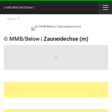
[ NATURSCHUTZruhr ]
Home
© MMB/Below |
Zauneidechse (m)