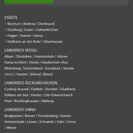
STÄDTE
>
Bochum
|
Bottrop
|
Dortmund
>
Duisburg
|
Essen
|
Gelsenkirchen
>
Hagen
|
Hamm
|
Herne
>
Mülheim an der Ruhr
|
Oberhausen
LANDKREIS WESEL:
Alpen
|
Dinslaken
|
Hamminkeln
|
Hünxe
Kamp-Lintfort
|
Moers
|
Neukirchen-Vlyn
Rheinberg
|
Schermbeck
|
Sonsbeck
|
Voerde
Wesel |
Xanten
|
(Kleve)
|
(Rees)
LANDKREIS RECKLINGHAUSEN:
Castrop-Rauxel
|
Datteln
|
Dorsten
|
Gladbeck
Haltern am See
|
Herten
|
Oer-Erkenschwick
Marl
|
Recklinghausen
|
Waltrop
LANDKREIS UNNA:
Bergkamen
|
Bönen
|
Fröndenberg
|
Kamen
Holzwickede
|
Lünen
|
Schwerte
|
Selm
|
Unna
|
Werne