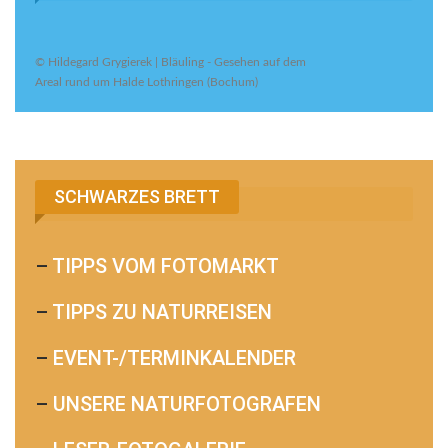
© Hildegard Grygierek | Bläuling - Gesehen auf dem
Areal rund um Halde Lothringen (Bochum)
SCHWARZES BRETT
–
TIPPS VOM FOTOMARKT
–
TIPPS ZU NATURREISEN
–
EVENT-/TERMINKALENDER
–
UNSERE NATURFOTOGRAFEN