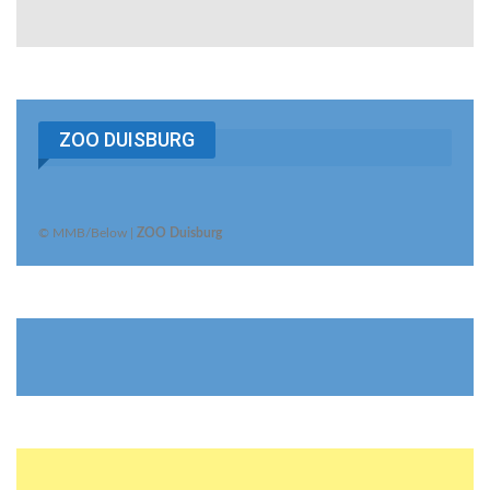
ZOO DUISBURG
© MMB/Below |
ZOO Duisburg