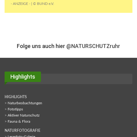
- ANZEIGE - | © BUND e.V.
Folge uns auch hier
@NATURSCHUTZruhr
Highlights
HIGHLIGHTS
>
Naturbeobachtungen
>
Fototipps
>
Aktiver Naturschutz
>
Fauna & Flora
NATURFOTOGRAFIE
>
Leserfoto-Galerie