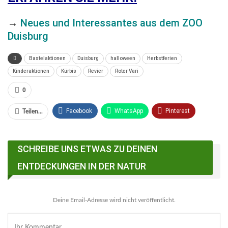
→
Neues und Interessantes aus dem ZOO
Duisburg
Bastelaktionen
Duisburg
halloween
Herbstferien
Kinderaktionen
Kürbis
Revier
Roter Vari
0
Facebook
WhatsApp
Pinterest
Teilen...
Email
Linkedin
Telegram
SCHREIBE UNS ETWAS ZU DEINEN
Facebook Messenger
ENTDECKUNGEN IN DER NATUR
Deine Email-Adresse wird nicht veröffentlicht.