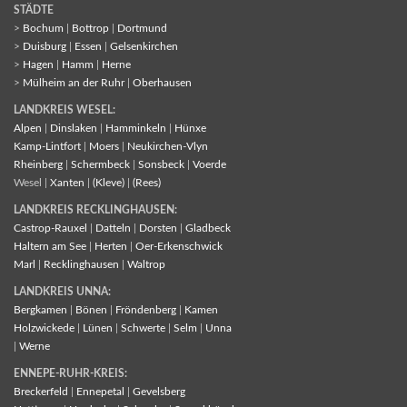
STÄDTE
>
Bochum
|
Bottrop
|
Dortmund
>
Duisburg
|
Essen
|
Gelsenkirchen
>
Hagen
|
Hamm
|
Herne
>
Mülheim an der Ruhr
|
Oberhausen
LANDKREIS WESEL:
Alpen
|
Dinslaken
|
Hamminkeln
|
Hünxe
Kamp-Lintfort
|
Moers
|
Neukirchen-Vlyn
Rheinberg
|
Schermbeck
|
Sonsbeck
|
Voerde
Wesel |
Xanten
|
(Kleve)
|
(Rees)
LANDKREIS RECKLINGHAUSEN:
Castrop-Rauxel
|
Datteln
|
Dorsten
|
Gladbeck
Haltern am See
|
Herten
|
Oer-Erkenschwick
Marl
|
Recklinghausen
|
Waltrop
LANDKREIS UNNA:
Bergkamen
|
Bönen
|
Fröndenberg
|
Kamen
Holzwickede
|
Lünen
|
Schwerte
|
Selm
|
Unna
|
Werne
ENNEPE-RUHR-KREIS:
Breckerfeld
|
Ennepetal
|
Gevelsberg