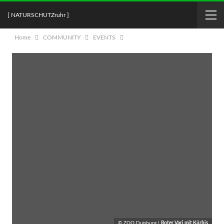
[ NATURSCHUTZruhr ]
Home
COMMUNITY
EVENTS
© ZOO Duisburg |
Roter Vari mit Kürbis