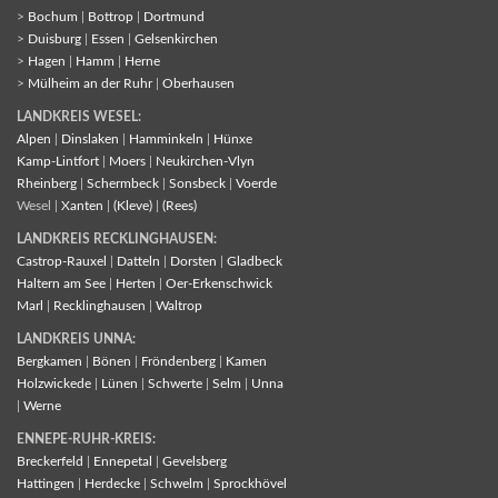
>
Bochum
|
Bottrop
|
Dortmund
>
Duisburg
|
Essen
|
Gelsenkirchen
>
Hagen
|
Hamm
|
Herne
>
Mülheim an der Ruhr
|
Oberhausen
LANDKREIS WESEL:
Alpen
|
Dinslaken
|
Hamminkeln
|
Hünxe
Kamp-Lintfort
|
Moers
|
Neukirchen-Vlyn
Rheinberg
|
Schermbeck
|
Sonsbeck
|
Voerde
Wesel |
Xanten
|
(Kleve)
|
(Rees)
LANDKREIS RECKLINGHAUSEN:
Castrop-Rauxel
|
Datteln
|
Dorsten
|
Gladbeck
Haltern am See
|
Herten
|
Oer-Erkenschwick
Marl
|
Recklinghausen
|
Waltrop
LANDKREIS UNNA:
Bergkamen
|
Bönen
|
Fröndenberg
|
Kamen
Holzwickede
|
Lünen
|
Schwerte
|
Selm
|
Unna
|
Werne
ENNEPE-RUHR-KREIS:
Breckerfeld
|
Ennepetal
|
Gevelsberg
Hattingen
|
Herdecke
|
Schwelm
|
Sprockhövel