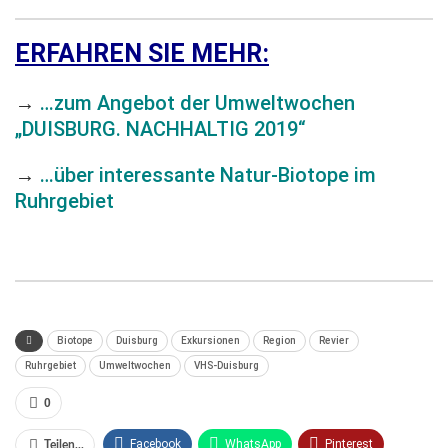
ERFAHREN SIE MEHR:
→
…zum Angebot der Umweltwochen
„DUISBURG. NACHHALTIG 2019“
→
…über interessante Natur-Biotope im
Ruhrgebiet
Code: E1319385-121514
Biotope
Duisburg
Exkursionen
Region
Revier
Ruhrgebiet
Umweltwochen
VHS-Duisburg
0
Facebook
WhatsApp
Pinterest
Teilen...