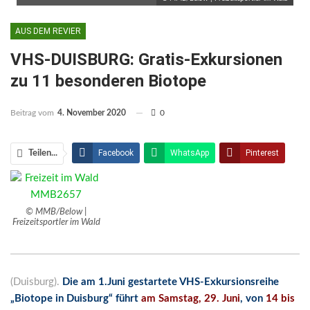
AUS DEM REVIER
VHS-DUISBURG: Gratis-Exkursionen
zu 11 besonderen Biotope
Beitrag vom
4. November 2020
0
Facebook
WhatsApp
Pinterest
Teilen...
Email
Linkedin
Telegram
Facebook Messenger
© MMB/Below |
Freizeitsportler im Wald
(Duisburg).
Die am 1.Juni gestartete VHS-Exkursionsreihe
„Biotope in Duisburg“ führt
am Samstag, 29. Juni
, von
14 bis