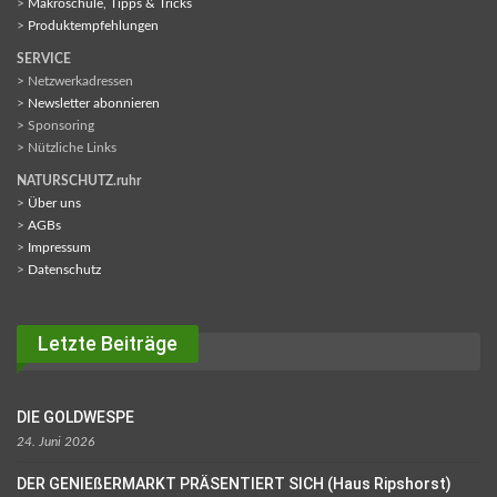
>
Makroschule, Tipps & Tricks
>
Produktempfehlungen
SERVICE
> Netzwerkadressen
>
Newsletter abonnieren
> Sponsoring
> Nützliche Links
NATURSCHUTZ.ruhr
>
Über uns
>
AGBs
>
Impressum
>
Datenschutz
Letzte Beiträge
DIE GOLDWESPE
24. Juni 2026
DER GENIEßERMARKT PRÄSENTIERT SICH (Haus Ripshorst)