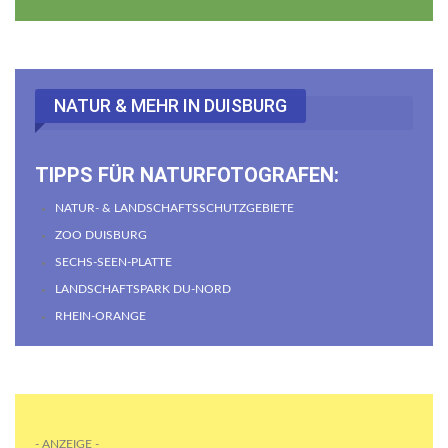
NATUR & MEHR IN DUISBURG
TIPPS FÜR NATURFOTOGRAFEN:
NATUR- & LANDSCHAFTSSCHUTZGEBIETE
ZOO DUISBURG
SECHS-SEEN-PLATTE
LANDSCHAFTSPARK DU-NORD
RHEIN-ORANGE
- ANZEIGE -