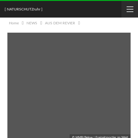
[ NATURSCHUTZruhr ]
Home
NEWS
AUS DEM REVIER
© MMB/Below | Freizeitsportler im Wald