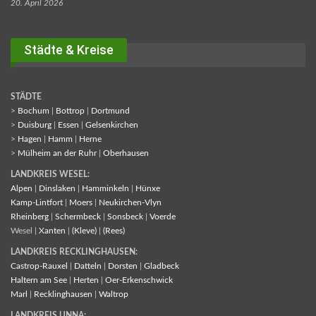
20. April 2026
Städte & Kreise
STÄDTE
>
Bochum
|
Bottrop
|
Dortmund
>
Duisburg
|
Essen
|
Gelsenkirchen
>
Hagen
|
Hamm
|
Herne
>
Mülheim an der Ruhr
|
Oberhausen
LANDKREIS WESEL:
Alpen
|
Dinslaken
|
Hamminkeln
|
Hünxe
Kamp-Lintfort
|
Moers
|
Neukirchen-Vlyn
Rheinberg
|
Schermbeck
|
Sonsbeck
|
Voerde
Wesel |
Xanten
|
(Kleve)
|
(Rees)
LANDKREIS RECKLINGHAUSEN:
Castrop-Rauxel
|
Datteln
|
Dorsten
|
Gladbeck
Haltern am See
|
Herten
|
Oer-Erkenschwick
Marl
|
Recklinghausen
|
Waltrop
LANDKREIS UNNA: