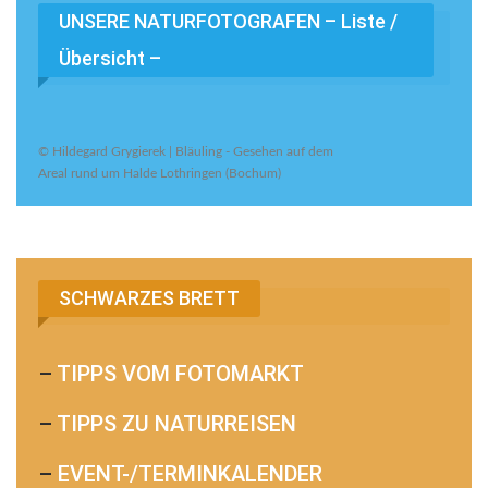
UNSERE NATURFOTOGRAFEN – Liste /
Übersicht –
© Hildegard Grygierek | Bläuling - Gesehen auf dem
Areal rund um Halde Lothringen (Bochum)
SCHWARZES BRETT
–
TIPPS VOM FOTOMARKT
–
TIPPS ZU NATURREISEN
–
EVENT-/TERMINKALENDER