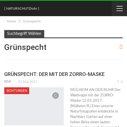
[ NATURSCHUTZruhr ]
Home
Grünspecht
Suchbegriff Wählen
Grünspecht
GRÜNSPECHT: DER MIT DER ZORRO-MASKE
NSR
31.Mai 2017
0
MÜLHEIM AN DER RUHR Der
SICHTUNGEN
Waldvogel mit der ZORRO-
Maske 12.05.2017.
(Mülheim/R.) Einer unserer
Naturfotografen entdeckte in
Nachbars Garten auf einer
hohen Birke einen lauten