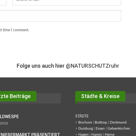
xt time I comment.
Folge uns auch hier
@NATURSCHUTZruhr
zte Beiträge
Städte & Kreise
OLDWESPE
STÄDTE
>
Bochum
|
Bottrop
|
Dortmund
 2026
>
Duisburg
|
Essen
|
Gelsenkirchen
ENIEßERMARKT PRÄSENTIERT
>
Hagen
|
Hamm
|
Herne