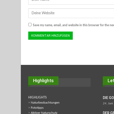
Save my name, email, and website in this browser for the ne
Highlights
Let
DIE G
HIGHLIGHTS
>
Naturbeobachtungen
24. Juni
>
Fototipps
DER G
>
Aktiver Naturschutz