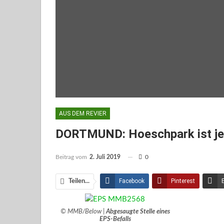
AUS DEM REVIER
DORTMUND: Hoeschpark ist jet
Beitrag vom
2. Juli 2019
0
Facebook
Pinterest
Teilen...
Facebook Messenger
© MMB/Below |
Abgesaugte Stelle eines
EPS-Befalls