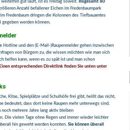
weiterhin gut läuft, ist es Freitag soweit.
Insgesamt 80
rößeren Anzahl befallener Eichen im Fredenbaumpark
h im Fredenbaum dringen die Kolonnen des Tiefbauamtes
rei gegeben werden können.
melder
e Hotline und den (E-Mail-)Raupenmelder gehen inzwischen
 Anfragen von Bürgern zu, die wissen möchten wie man sich
h helfen kann, wenn es zu spät ist und man schon
Einen entsprechenden Direktlink finden Sie unten unter
rks
e, Kitas, Spielplätze und Schulhöfe frei gibt, heißt das nicht,
abe bedeutet, dass dort keine Raupen mehr unterwegs sind.
noch mehrere Jahre lang aktiv bleiben
. Die vielen Tage ohne Regen und immer wieder leichter
berall hin geweht werden konnten.
Sie können überall