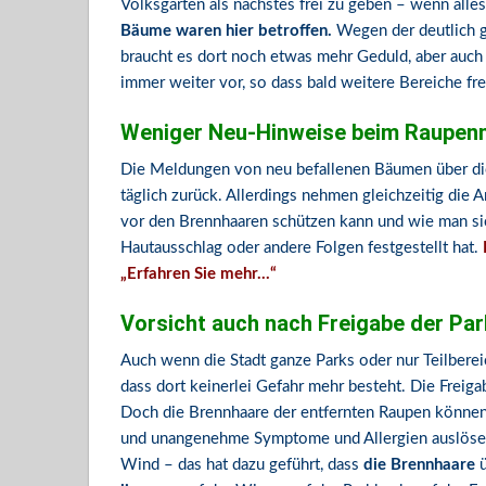
Volksgarten als nächstes frei zu geben – wenn alles 
Bäume waren hier betroffen.
Wegen der deutlich g
braucht es dort noch etwas mehr Geduld, aber auc
immer weiter vor, so dass bald weitere Bereiche f
Weniger Neu-Hinweise beim Raupen
Die Meldungen von neu befallenen Bäumen über di
täglich zurück. Allerdings nehmen gleichzeitig die
vor den Brennhaaren schützen kann und wie man sic
Hautausschlag oder andere Folgen festgestellt hat.
„Erfahren Sie mehr…“
Vorsicht auch nach Freigabe der Pa
Auch wenn die Stadt ganze Parks oder nur Teilbereich
dass dort keinerlei Gefahr mehr besteht. Die Freig
Doch die Brennhaare der entfernten Raupen können 
und unangenehme Symptome und Allergien auslösen
Wind – das hat dazu geführt, dass
die Brennhaare
ü