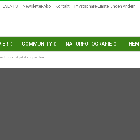
EVENTS
Newsletter-Abo
Kontakt
Privatsphäre-Einstellungen Ändern
IER
COMMUNITY
NATURFOTOGRAFIE
THEM
park ist jetzt raupenfrei