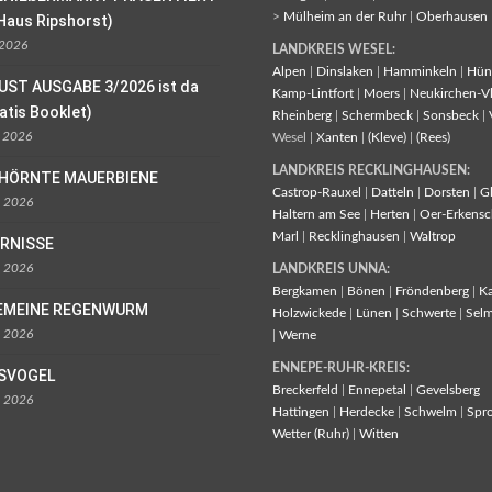
>
Mülheim an der Ruhr
|
Oberhausen
Haus Ripshorst)
 2026
LANDKREIS WESEL:
Alpen
|
Dinslaken
|
Hamminkeln
|
Hün
UST AUSGABE 3/2026 ist da
Kamp-Lintfort
|
Moers
|
Neukirchen-V
ratis Booklet)
Rheinberg
|
Schermbeck
|
Sonsbeck
|
l 2026
Wesel |
Xanten
|
(Kleve)
|
(Rees)
LANDKREIS RECKLINGHAUSEN:
EHÖRNTE MAUERBIENE
Castrop-Rauxel
|
Datteln
|
Dorsten
|
G
l 2026
Haltern am See
|
Herten
|
Oer-Erkensc
Marl
|
Recklinghausen
|
Waltrop
ORNISSE
l 2026
LANDKREIS UNNA:
Bergkamen
|
Bönen
|
Fröndenberg
|
K
EMEINE REGENWURM
Holzwickede
|
Lünen
|
Schwerte
|
Sel
l 2026
|
Werne
ENNEPE-RUHR-KREIS:
ISVOGEL
Breckerfeld
|
Ennepetal
|
Gevelsberg
l 2026
Hattingen
|
Herdecke
|
Schwelm
|
Spr
Wetter (Ruhr)
|
Witten