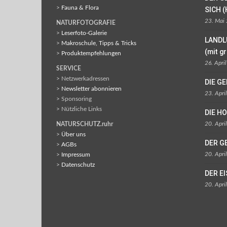
>
Fauna & Flora
SICH (
23. Mai
NATURFOTOGRAFIE
>
Leserfoto-Galerie
LANDL
>
Makroschule, Tipps & Tricks
(mit g
>
Produktempfehlungen
26. Apri
SERVICE
> Netzwerkadressen
DIE G
>
Newsletter abonnieren
23. Apri
> Sponsoring
> Nützliche Links
DIE H
20. Apri
NATURSCHUTZ.ruhr
>
Über uns
DER G
>
AGBs
20. Apri
>
Impressum
>
Datenschutz
DER E
20. Apri