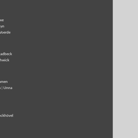
xe
lyn
Voerde
ladbeck
hwick
amen
m
|
Unna
ockhövel