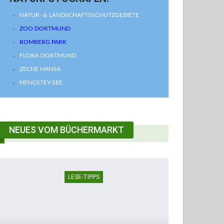
NATUR- & LANDSCHAFTSSCHUTZGEBIETE
ZOO DORTMUND
ROMBERG PARK
FLORA DORTMUND
ZECHE HANSA
HENGSTEY-SEE
NEUES VOM BÜCHERMARKT
LESE-TIPPS