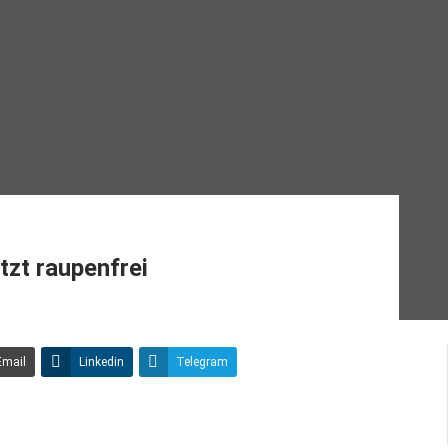
zt raupenfrei
Email
Linkedin
Telegram