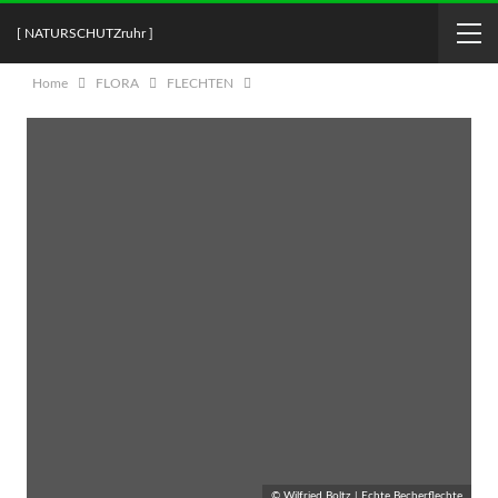
[ NATURSCHUTZruhr ]
Home
FLORA
FLECHTEN
© Wilfried Boltz | Echte Becherflechte