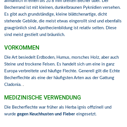
allmählich in einen bis zu 8 mm breiten Becher über. Der
Becherrand ist mit kleinen, dunkelbraunen Pyknidien versehen.
Es gibt auch grundständige, kleine blättchenartige, dicht
stehende Gebilde, die meist etwas eingerollt sind und ebenfalls
graugrünlich sind. Apothecienbildung ist relativ selten. Diese
sind meist gestielt und bräunlich.
VORKOMMEN
Die Art besiedelt Erdboden, Humus, morsches Holz, aber auch
Steine und trockene Felsen. Es handelt sich um eine in ganz
Europa verbreitete und häufige Flechte. Generell gilt die Echte
Becherflechte als eine der häufigsten Arten aus der Gattung
Cladonia.
.
MEDIZINISCHE VERWENDUNG
Die Becherflechte war früher als Herba ignis offizinell und
wurde
gegen Keuchhusten und Fieber
eingesetzt.
[ b1200 ] ; [
Code_FM1515 ]