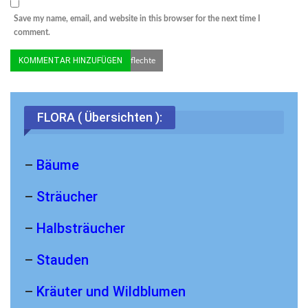
Save my name, email, and website in this browser for the next time I
comment.
© Wilfried Boltz | Echte Becherflechte
FLORA ( Übersichten ):
–
Bäume
–
Sträucher
–
Halbsträucher
–
Stauden
–
Kräuter und Wildblumen