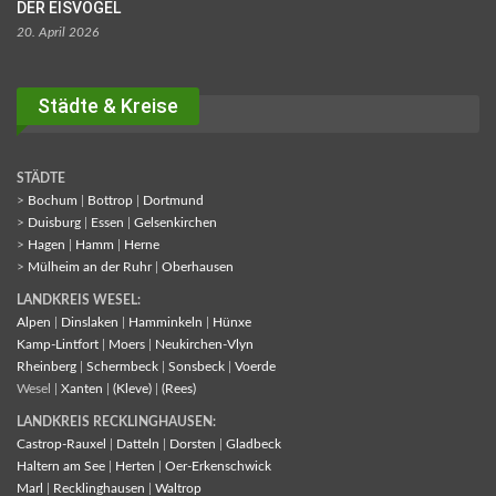
DER EISVOGEL
20. April 2026
Städte & Kreise
STÄDTE
>
Bochum
|
Bottrop
|
Dortmund
>
Duisburg
|
Essen
|
Gelsenkirchen
>
Hagen
|
Hamm
|
Herne
>
Mülheim an der Ruhr
|
Oberhausen
LANDKREIS WESEL:
Alpen
|
Dinslaken
|
Hamminkeln
|
Hünxe
Kamp-Lintfort
|
Moers
|
Neukirchen-Vlyn
Rheinberg
|
Schermbeck
|
Sonsbeck
|
Voerde
Wesel |
Xanten
|
(Kleve)
|
(Rees)
LANDKREIS RECKLINGHAUSEN:
Castrop-Rauxel
|
Datteln
|
Dorsten
|
Gladbeck
Haltern am See
|
Herten
|
Oer-Erkenschwick
Marl
|
Recklinghausen
|
Waltrop