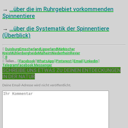
→
…über die im Ruhrgebiet vorkommenden
Spinnentiere
→
…über die Systematik der Spinnentiere
(Überblick)
Duisburg
Emscherland
Lipperland
Märkischer
Kreis
Mühlenbergheide
Mülheim
Niederrhein
Revier
0
Facebook
WhatsApp
Pinterest
Email
Linkedin
Teilen...
Telegram
Facebook Messenger
SCHREIBE UNS ETWAS ZU DEINEN ENTDECKUNGEN
IN DER NATUR
Deine Email-Adresse wird nicht veröffentlicht.