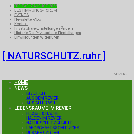
FREITAG, 7.AUGUST 2026
BESTIMMUNGS-FORUM
EVENTS
Newsletter-Abo
Kontakt
Privatsphäre-Einstellungen Ändern
Historie Der Privatsphäre-Einstellungen
Einwilligungen Widerrufen
[ NATURSCHUTZ.ruhr ]
- ANZEIGE -
HOME
NEWS
BLAULICHT
AUS DEM REVIER
AUS ALLER WELT
LEBENSRÄUME IM REVIER
FLÜSSE & BÄCHE
HALDEN IM REVIER
NATURSCHUTZGEBIETE
LANDSCHAFTSSCHUTZGEB.
URBANE GÄRTEN