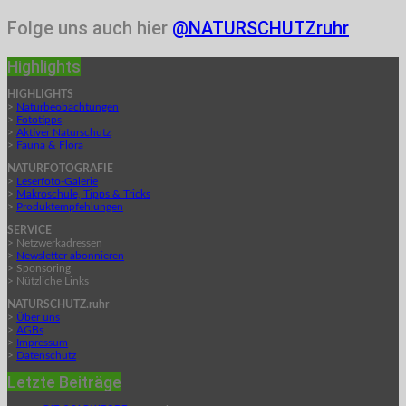
Folge uns auch hier
@NATURSCHUTZruhr
Highlights
HIGHLIGHTS
>
Naturbeobachtungen
>
Fototipps
>
Aktiver Naturschutz
>
Fauna & Flora
NATURFOTOGRAFIE
>
Leserfoto-Galerie
>
Makroschule, Tipps & Tricks
>
Produktempfehlungen
SERVICE
> Netzwerkadressen
>
Newsletter abonnieren
> Sponsoring
> Nützliche Links
NATURSCHUTZ.ruhr
>
Über uns
>
AGBs
>
Impressum
>
Datenschutz
Letzte Beiträge