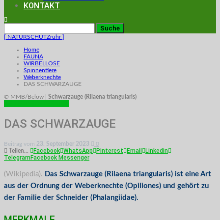
KONTAKT
[ NATURSCHUTZruhr ]
Home
FAUNA
WIRBELLOSE
Spinnentiere
Weberknechte
DAS SCHWARZAUGE
© MMB/Below |
Schwarzauge (Rilaena triangularis)
WEBERKNECHTE
FAUNA
DAS SCHWARZAUGE
Beitrag vom
23. September 2023
0
Facebook
WhatsApp
Pinterest
Email
Linkedin
Teilen...
Telegram
Facebook Messenger
(Wikipedia).
Das Schwarzauge (Rilaena triangularis) ist eine Art
aus der Ordnung der Weberknechte (Opiliones) und gehört zu
der Familie der Schneider (Phalangiidae).
MERKMALE