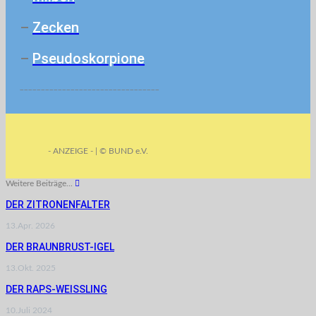
–
Zecken
–
Pseudoskorpione
_________________________________
- ANZEIGE - | © BUND e.V.
Weitere Beiträge...
DER ZITRONENFALTER
13.Apr. 2026
DER BRAUNBRUST-IGEL
13.Okt. 2025
DER RAPS-WEISSLING
10.Juli 2024