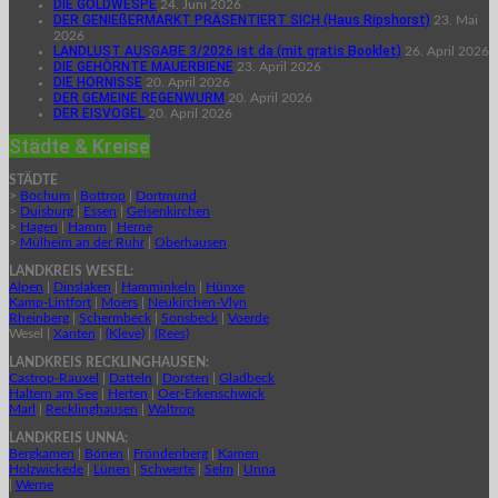
DIE GOLDWESPE
24. Juni 2026
DER GENIEßERMARKT PRÄSENTIERT SICH (Haus Ripshorst)
23. Mai
2026
LANDLUST AUSGABE 3/2026 ist da (mit gratis Booklet)
26. April 2026
DIE GEHÖRNTE MAUERBIENE
23. April 2026
DIE HORNISSE
20. April 2026
DER GEMEINE REGENWURM
20. April 2026
DER EISVOGEL
20. April 2026
Städte & Kreise
STÄDTE
>
Bochum
|
Bottrop
|
Dortmund
>
Duisburg
|
Essen
|
Gelsenkirchen
>
Hagen
|
Hamm
|
Herne
>
Mülheim an der Ruhr
|
Oberhausen
LANDKREIS WESEL:
Alpen
|
Dinslaken
|
Hamminkeln
|
Hünxe
Kamp-Lintfort
|
Moers
|
Neukirchen-Vlyn
Rheinberg
|
Schermbeck
|
Sonsbeck
|
Voerde
Wesel |
Xanten
|
(Kleve)
|
(Rees)
LANDKREIS RECKLINGHAUSEN:
Castrop-Rauxel
|
Datteln
|
Dorsten
|
Gladbeck
Haltern am See
|
Herten
|
Oer-Erkenschwick
Marl
|
Recklinghausen
|
Waltrop
LANDKREIS UNNA:
Bergkamen
|
Bönen
|
Fröndenberg
|
Kamen
Holzwickede
|
Lünen
|
Schwerte
|
Selm
|
Unna
|
Werne