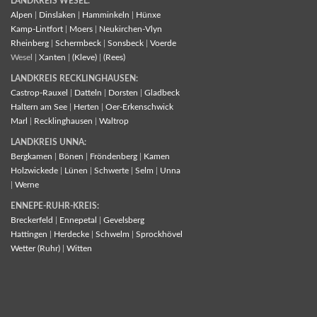
LANDKREIS WESEL:
Alpen
|
Dinslaken
|
Hamminkeln
|
Hünxe
Kamp-Lintfort
|
Moers
|
Neukirchen-Vlyn
Rheinberg
|
Schermbeck
|
Sonsbeck
|
Voerde
Wesel |
Xanten
|
(Kleve)
|
(Rees)
LANDKREIS RECKLINGHAUSEN:
Castrop-Rauxel
|
Datteln
|
Dorsten
|
Gladbeck
Haltern am See
|
Herten
|
Oer-Erkenschwick
Marl
|
Recklinghausen
|
Waltrop
LANDKREIS UNNA:
Bergkamen
|
Bönen
|
Fröndenberg
|
Kamen
Holzwickede
|
Lünen
|
Schwerte
|
Selm
|
Unna
|
Werne
ENNEPE-RUHR-KREIS:
Breckerfeld
|
Ennepetal
|
Gevelsberg
Hattingen
|
Herdecke
|
Schwelm
|
Sprockhövel
Wetter (Ruhr)
|
Witten