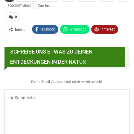
ZOO DORTMUND
Zoo-Bus
0
Facebook
WhatsApp
Pinterest
Teilen...
Email
Linkedin
Telegram
SCHREIBE UNS ETWAS ZU DEINEN
Facebook Messenger
ENTDECKUNGEN IN DER NATUR
Deine Email-Adresse wird nicht veröffentlicht.