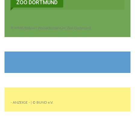
ZOO DORTMUND
© MMB/Below | Wasserfontäne im Zoo Dortmund
- ANZEIGE - | © BUND e.V.