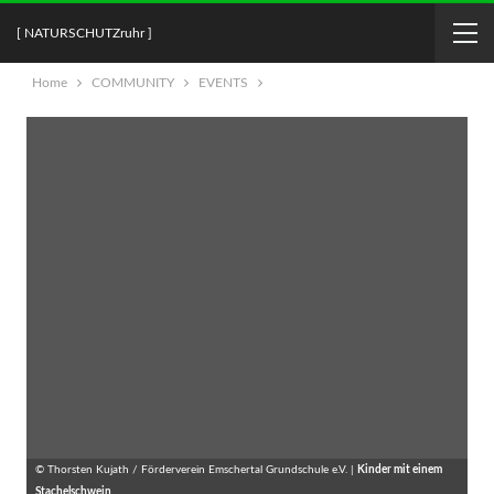
[ NATURSCHUTZruhr ]
Home
COMMUNITY
EVENTS
© Thorsten Kujath / Förderverein Emschertal Grundschule e.V. |
Kinder mit einem
Stachelschwein