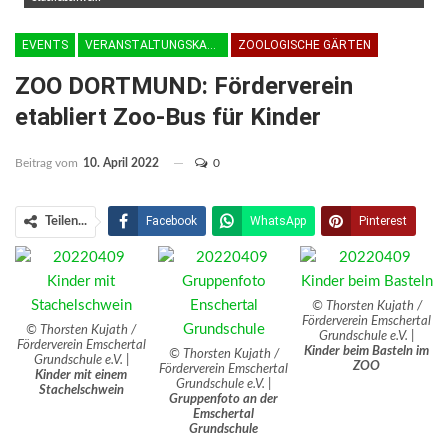
EVENTS
VERANSTALTUNGSKALENDER
ZOOLOGISCHE GÄRTEN
ZOO DORTMUND: Förderverein
etabliert Zoo-Bus für Kinder
Beitrag vom
10. April 2022
0
Facebook
WhatsApp
Pinterest
Teilen...
Email
Linkedin
Telegram
Facebook Messenger
© Thorsten Kujath /
Förderverein Emschertal
© Thorsten Kujath /
Grundschule e.V. |
Förderverein Emschertal
Kinder beim Basteln im
© Thorsten Kujath /
Grundschule e.V. |
ZOO
Förderverein Emschertal
Kinder mit einem
Grundschule e.V. |
Stachelschwein
Gruppenfoto an der
Emschertal
Grundschule