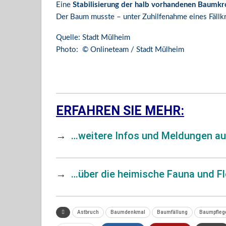
Eine
Stabilisierung der halb vorhandenen Baumk
Der Baum musste – unter Zuhilfenahme eines Fällkra
Quelle: Stadt Mülheim
Photo: © Onlineteam / Stadt Mülheim
ERFAHREN SIE MEHR:
→
…weitere Infos und Meldungen a
→
…über die heimische Fauna und Fl
Astbruch
Baumdenkmal
Baumfällung
Baumpfleg