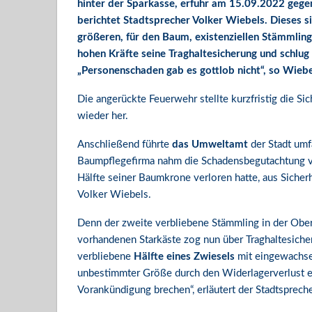
hinter der Sparkasse, erfuhr am 15.09.2022 gege
berichtet Stadtsprecher Volker Wiebels. Dieses si
größeren, für den Baum, existenziellen Stämmling
hohen Kräfte seine Traghaltesicherung und schlug 
„Personenschaden gab es gottlob nicht“, so Wiebe
Die angerückte Feuerwehr stellte kurzfristig die S
wieder her.
Anschließend führte
das Umweltamt
der Stadt um
Baumpflegefirma nahm die Schadensbegutachtung vor.
Hälfte seiner Baumkrone verloren hatte, aus Siche
Volker Wiebels.
Denn der zweite verbliebene Stämmling in der Ober
vorhandenen Starkäste zog nun über Traghaltesiche
verbliebene
Hälfte eines Zwiesels
mit eingewachsen
unbestimmter Größe durch den Widerlagerverlust e
Vorankündigung brechen“, erläutert der Stadtspreche