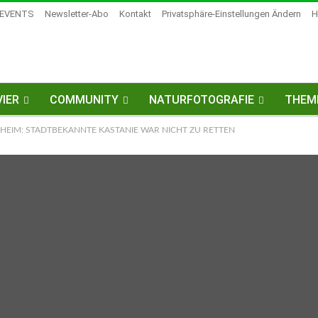
EVENTS
Newsletter-Abo
Kontakt
Privatsphäre-Einstellungen Ändern
H
IER
COMMUNITY
NATURFOTOGRAFIE
THEM
HEIM: STADTBEKANNTE KASTANIE WAR NICHT ZU RETTEN