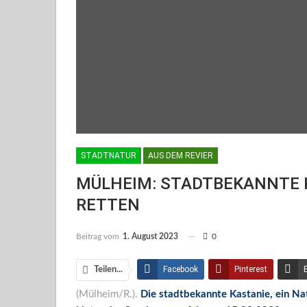
STADTNATUR
AUS DEM REVIER
MÜLHEIM: STADTBEKANNTE 
RETTEN
Beitrag vom
1. August 2023
0
Facebook
Pinterest
Teilen...
(Mülheim/R.).
Die stadtbekannte Kastanie, ein Na
Facebook Messenger