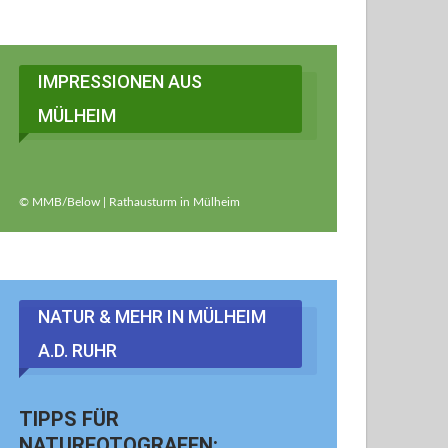
IMPRESSIONEN AUS
MÜLHEIM
© MMB/Below | Rathausturm in Mülheim
NATUR & MEHR IN MÜLHEIM
A.d. RUHR
TIPPS FÜR
NATURFOTOGRAFEN: