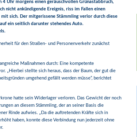
n 4 Uhr morgens einen geräuschvollen Grünastabbruch,
ch nicht ankündigende Ereignis, riss im Fallen einen
 mit sich. Der mitgerissene Stämmling verlor durch diese
auf ein seitlich darunter stehendes Auto.
ls.
icherheit für den Straßen- und Personenverkehr zunächst
fangreiche Maßnahmen durch: Eine kompetente
 „Hierbei stellte sich heraus, dass der Baum, der gut die
rheitsgründen umgehend gefällt werden müsse“, berichtet
krone hatte sein Widerlager verloren. Das Gewicht der noch
rungen an diesem Stämmling, der an seiner Basis die
er Rinde aufwies. „Da die auftretenden Kräfte sich in
rhöht haben, konnte diese Verbindung nun jederzeit ohne
r.