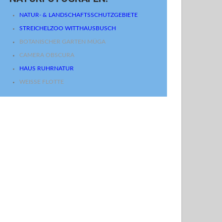
NATUR- & LANDSCHAFTSSCHUTZGEBIETE
STREICHELZOO WITTHAUSBUSCH
BOTANISCHER GARTEN MÜGA
CAMERA OBSCURA
HAUS RUHRNATUR
WEISSE FLOTTE