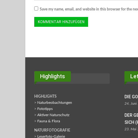
Save my name, email, and website in this browser for the ne
Highlights
Let
DIE G
HIGHLIGHTS
>
Naturbeobachtungen
24. Juni
>
Fototipps
DER G
>
Aktiver Naturschutz
>
Fauna & Flora
SICH (
23. Mai
NATURFOTOGRAFIE
>
Leserfoto-Galerie