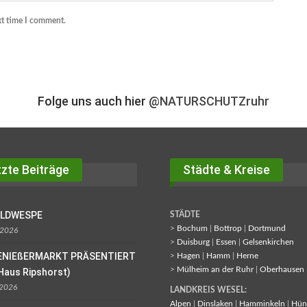
xt time I comment.
Folge uns auch hier
@NATURSCHUTZruhr
zte Beiträge
Städte & Kreise
OLDWESPE
STÄDTE
>
Bochum
|
Bottrop
|
Dortmund
 2026
>
Duisburg
|
Essen
|
Gelsenkirchen
ENIEßERMARKT PRÄSENTIERT
>
Hagen
|
Hamm
|
Herne
>
Mülheim an der Ruhr
|
Oberhausen
Haus Ripshorst)
 2026
LANDKREIS WESEL:
Alpen
|
Dinslaken
|
Hamminkeln
|
Hün