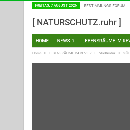
FREITAG, 7.AUGUST 2026
BESTIMMUNGS-FORUM
Einwilligungen Widerrufen
[ NATURSCHUTZ.ruhr ]
HOME
NEWS
LEBENSRÄUME IM REV
Home
LEBENSRÄUME IM REVIER
Stadtnatur
MÜL
KONTAKT