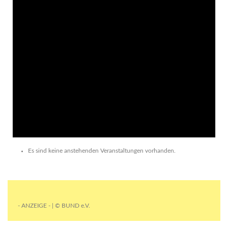
Es sind keine anstehenden Veranstaltungen vorhanden.
- ANZEIGE - | © BUND e.V.