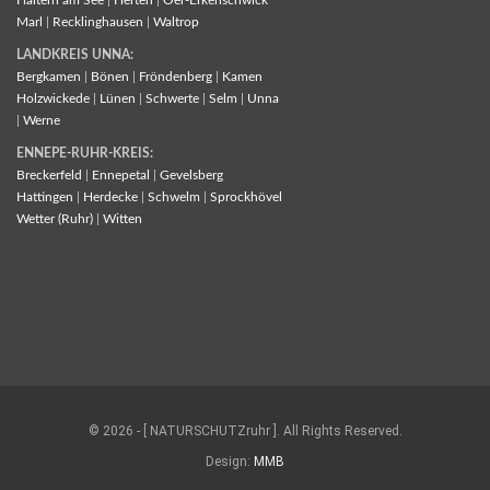
Haltern am See
|
Herten
|
Oer-Erkenschwick
Marl
|
Recklinghausen
|
Waltrop
LANDKREIS UNNA:
Bergkamen
|
Bönen
|
Fröndenberg
|
Kamen
Holzwickede
|
Lünen
|
Schwerte
|
Selm
|
Unna
|
Werne
ENNEPE-RUHR-KREIS:
Breckerfeld
|
Ennepetal
|
Gevelsberg
Hattingen
|
Herdecke
|
Schwelm
|
Sprockhövel
Wetter (Ruhr)
|
Witten
© 2026 - [ NATURSCHUTZruhr ]. All Rights Reserved.
Design:
MMB