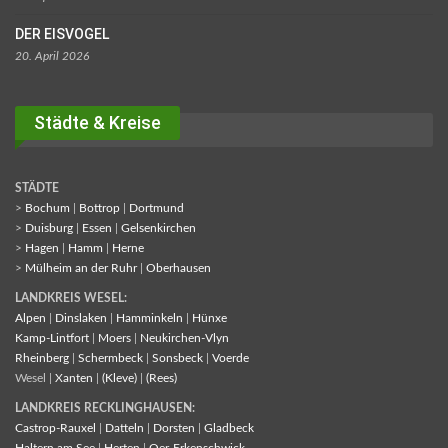
DER EISVOGEL
20. April 2026
Städte & Kreise
STÄDTE
>
Bochum
|
Bottrop
|
Dortmund
>
Duisburg
|
Essen
|
Gelsenkirchen
>
Hagen
|
Hamm
|
Herne
>
Mülheim an der Ruhr
|
Oberhausen
LANDKREIS WESEL:
Alpen
|
Dinslaken
|
Hamminkeln
|
Hünxe
Kamp-Lintfort
|
Moers
|
Neukirchen-Vlyn
Rheinberg
|
Schermbeck
|
Sonsbeck
|
Voerde
Wesel |
Xanten
|
(Kleve)
|
(Rees)
LANDKREIS RECKLINGHAUSEN:
Castrop-Rauxel
|
Datteln
|
Dorsten
|
Gladbeck