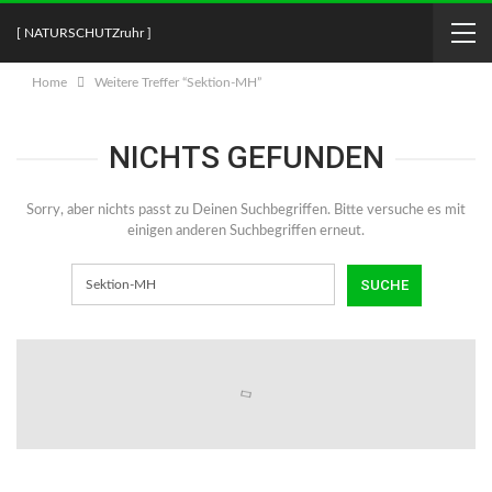
[ NATURSCHUTZruhr ]
Home
Weitere Treffer “Sektion-MH”
NICHTS GEFUNDEN
Sorry, aber nichts passt zu Deinen Suchbegriffen. Bitte versuche es mit
einigen anderen Suchbegriffen erneut.