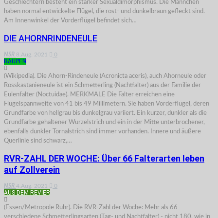
Geschlechtern besteht ein starker Sexualdimorphismus. Die Männchen
haben normal entwickelte Flügel, die rost- und dunkelbraun gefleckt sind.
Am Innenwinkel der Vorderflügel befindet sich…
DIE AHORNRINDENEULE
NSR
8.Aug. 2021
0
RAUPEN
(Wikipedia). Die Ahorn-Rindeneule (Acronicta aceris), auch Ahorneule oder
Rosskastanieneule ist ein Schmetterling (Nachtfalter) aus der Familie der
Eulenfalter (Noctuidae). MERKMALE Die Falter erreichen eine
Flügelspannweite von 41 bis 49 Millimetern. Sie haben Vorderflügel, deren
Grundfarbe von hellgrau bis dunkelgrau variiert. Ein kurzer, dunkler als die
Grundfarbe gehaltener Wurzelstrich und ein in der Mitte unterbrochener,
ebenfalls dunkler Tornalstrich sind immer vorhanden. Innere und äußere
Querlinie sind schwarz,…
RVR-ZAHL DER WOCHE: Über 66 Falterarten leben
auf Zollverein
NSR
4.Aug. 2021
0
AUS DEM REVIER
(Essen/Metropole Ruhr). Die RVR-Zahl der Woche: Mehr als 66
verschiedene Schmetterlingsarten (Tag- und Nachtfalter) - nicht 180, wie in