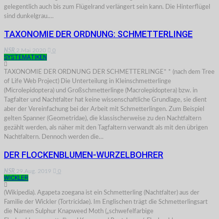
gelegentlich auch bis zum Flügelrand verlängert sein kann. Die Hinterflügel
sind dunkelgrau.…
TAXONOMIE DER ORDNUNG: SCHMETTERLINGE
NSR
2.Mai 2020
0
SYSTEMATIKEN
TAXONOMIE DER ORDNUNG DER SCHMETTERLINGE* * (nach dem Tree
of Life Web Project) Die Unterteilung in Kleinschmetterlinge
(Microlepidoptera) und Großschmetterlinge (Macrolepidoptera) bzw. in
Tagfalter und Nachtfalter hat keine wissenschaftliche Grundlage, sie dient
aber der Vereinfachung bei der Arbeit mit Schmetterlingen. Zum Beispiel
gelten Spanner (Geometridae), die klassischerweise zu den Nachtfaltern
gezählt werden, als näher mit den Tagfaltern verwandt als mit den übrigen
Nachtfaltern. Dennoch werden die…
DER FLOCKENBLUMEN-WURZELBOHRER
NSR
29.Aug. 2019
0
WICKLER
(Wikipedia). Agapeta zoegana ist ein Schmetterling (Nachtfalter) aus der
Familie der Wickler (Tortricidae). Im Englischen trägt die Schmetterlingsart
die Namen Sulphur Knapweed Moth („schwefelfarbige