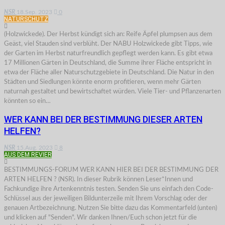
NSR
18.Sep. 2023
0
NATURSCHUTZ
(Holzwickede). Der Herbst kündigt sich an: Reife Äpfel plumpsen aus dem
Geäst, viel Stauden sind verblüht. Der NABU Holzwickede gibt Tipps, wie
der Garten im Herbst naturfreundlich gepflegt werden kann. Es gibt etwa
17 Millionen Gärten in Deutschland, die Summe ihrer Fläche entspricht in
etwa der Fläche aller Naturschutzgebiete in Deutschland. Die Natur in den
Städten und Siedlungen könnte enorm profitieren, wenn mehr Gärten
naturnah gestaltet und bewirtschaftet würden. Viele Tier- und Pflanzenarten
könnten so ein…
WER KANN BEI DER BESTIMMUNG DIESER ARTEN
HELFEN?
NSR
15.Aug. 2023
8
AUS DEM REVIER
BESTIMMUNGS-FORUM WER KANN HIER BEI DER BESTIMMUNG DER
ARTEN HELFEN ? (NSR). In dieser Rubrik können Leser*Innen und
Fachkundige ihre Artenkenntnis testen. Senden Sie uns einfach den Code-
Schlüssel aus der jeweiligen Bildunterzeile mit Ihrem Vorschlag oder der
genauen Artbezeichnung. Nutzen Sie bitte dazu das Kommentarfeld (unten)
und klicken auf "Senden". Wir danken Ihnen/Euch schon jetzt für die