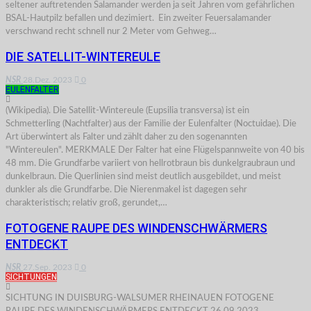
seltener auftretenden Salamander werden ja seit Jahren vom gefährlichen
BSAL-Hautpilz befallen und dezimiert. Ein zweiter Feuersalamander
verschwand recht schnell nur 2 Meter vom Gehweg…
DIE SATELLIT-WINTEREULE
NSR
28.Dez. 2023
0
EULENFALTER
(Wikipedia). Die Satellit-Wintereule (Eupsilia transversa) ist ein
Schmetterling (Nachtfalter) aus der Familie der Eulenfalter (Noctuidae). Die
Art überwintert als Falter und zählt daher zu den sogenannten
"Wintereulen". MERKMALE Der Falter hat eine Flügelspannweite von 40 bis
48 mm. Die Grundfarbe variiert von hellrotbraun bis dunkelgraubraun und
dunkelbraun. Die Querlinien sind meist deutlich ausgebildet, und meist
dunkler als die Grundfarbe. Die Nierenmakel ist dagegen sehr
charakteristisch; relativ groß, gerundet,…
FOTOGENE RAUPE DES WINDENSCHWÄRMERS
ENTDECKT
NSR
27.Sep. 2023
0
SICHTUNGEN
SICHTUNG IN DUISBURG-WALSUMER RHEINAUEN FOTOGENE