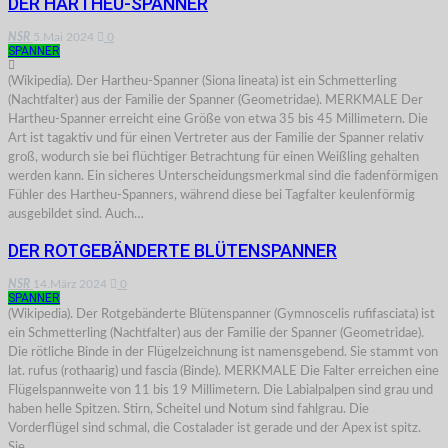
DER HARTHEU-SPANNER
NSR
5.Mai 2024
0
SPANNER
(Wikipedia). Der Hartheu-Spanner (Siona lineata) ist ein Schmetterling
(Nachtfalter) aus der Familie der Spanner (Geometridae). MERKMALE Der
Hartheu-Spanner erreicht eine Größe von etwa 35 bis 45 Millimetern. Die
Art ist tagaktiv und für einen Vertreter aus der Familie der Spanner relativ
groß, wodurch sie bei flüchtiger Betrachtung für einen Weißling gehalten
werden kann. Ein sicheres Unterscheidungsmerkmal sind die fadenförmigen
Fühler des Hartheu-Spanners, während diese bei Tagfalter keulenförmig
ausgebildet sind. Auch…
DER ROTGEBÄNDERTE BLÜTENSPANNER
NSR
14.März 2024
0
SPANNER
(Wikipedia). Der Rotgebänderte Blütenspanner (Gymnoscelis rufifasciata) ist
ein Schmetterling (Nachtfalter) aus der Familie der Spanner (Geometridae).
Die rötliche Binde in der Flügelzeichnung ist namensgebend. Sie stammt von
lat. rufus (rothaarig) und fascia (Binde). MERKMALE Die Falter erreichen eine
Flügelspannweite von 11 bis 19 Millimetern. Die Labialpalpen sind grau und
haben helle Spitzen. Stirn, Scheitel und Notum sind fahlgrau. Die
Vorderflügel sind schmal, die Costalader ist gerade und der Apex ist spitz.
Sie…