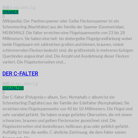
NSR
8.Mai 2021
0
SPANNER
(Wikipedia). Der Pantherspanner oder Gelbe Fleckenspanner ist ein
Schmetterling (Nachtfalter) aus der Familie der Spanner (Geometridae).
MERKMALE Die Falter erreichen eine Flügelspannweite von 23 bis 28
Millimetern. Sie haben eine hell- bis dottergelbe Flügelgrundfärbung wobei
beide Flügelpaare mit zahlreichen großen und kleinen, braunen, violett
schimmernden Flecken bedeckt sind, die größtenteils in mehreren lückigen
Querbinden angeordnet sind. Die Anzahl und Ausdehnung dieser Flecken
variiert. Die Flügelunterseiten sind…
DER C-FALTER
NSR
20.Apr. 2021
0
EDELFALTER
Der C-Falter (Polygonia c-album, Syn.: Nymphalis c-album) ist ein
Schmetterling (Tagfalter) aus der Familie der Edelfalter (Nymphalidae). Sie
erreichen eine Flügelspannweite von 40 bis 50 Millimetern. Die Flügel sind
sehr variabel gefärbt. Sie haben orange gefärbte Oberseiten, die mit einem
schwarzen, braunen und gelben Fleckmuster gezeichnet sind. Die
Flügelunterseiten sind dunkelbraun, hellbraun, grau oder gelblich gefärbt.
Auffällig ist hier die weiße, C-ähnliche Zeichnung, die dem Falter seinen