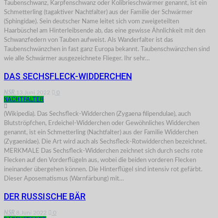
Taubenschwanz, Karpfenschwanz oder Kolibrieschwärmer genannt, ist ein
Schmetterling (tagaktiver Nachtfalter) aus der Familie der Schwärmer
(Sphingidae). Sein deutscher Name leitet sich vom zweigeteilten
Haarbüschel am Hinterleibsende ab, das eine gewisse Ähnlichkeit mit den
Schwanzfedern von Tauben aufweist. Als Wanderfalter ist das
Taubenschwänzchen in fast ganz Europa bekannt. Taubenschwänzchen sind
wie alle Schwärmer ausgezeichnete Flieger. Ihr sehr…
DAS SECHSFLECK-WIDDERCHEN
NSR
13.Juni 2022
0
NACHTFALTER
(Wikipedia). Das Sechsfleck-Widderchen (Zygaena filipendulae), auch
Blutströpfchen, Erdeichel-Widderchen oder Gewöhnliches Widderchen
genannt, ist ein Schmetterling (Nachtfalter) aus der Familie Widderchen
(Zygaenidae). Die Art wird auch als Sechsfleck-Rotwidderchen bezeichnet.
MERKMALE Das Sechsfleck-Widderchen zeichnet sich durch sechs rote
Flecken auf den Vorderflügeln aus, wobei die beiden vorderen Flecken
ineinander übergehen können. Die Hinterflügel sind intensiv rot gefärbt.
Dieser Aposematismus (Warnfärbung) mit…
DER RUSSISCHE BÄR
NSR
8.Juni 2022
0