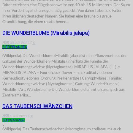
Falter erreichen eine Flügelspannweite von 40 bis 45 Millimetern. Der Saum
Ihrer Vorderflügel ist unregelmäßig gezackt. Von daher haben die Falter
ihren üblichen deutschen Namen. Sie haben eine braune bis graue
Grundfärbung, die einen rosafarbenen…
DIE WUNDERBLUME (Mirabilis jalapa)
NSR
30.Juli 2022
0
ZIERPFLANZEN
(Wikipedia). Die Wunderblume (Mirabilis jalapa) ist eine Pflanzenart aus der
Gattung der Wunderblumen (Mirabilis) innerhalb der Familie der
Wunderblumengewächse (Nyctaginaceae). MIRABILIS JALAPA ( L. ) =
MIRABILIS JALAPA = Four o´clock flower = n.n. Eudikotyledonen
Kerneudikotyledonen Ordnung: Nelkenartige ( Caryophyllales ) Familie:
Wunderblumengewächse ( Nyctaginaceae ) Gattung: Wunderblumen (
Mirabilis ) Art: Wunderblume Die Wunderblume stammt ursprünglich aus
Zentralamerika…
DAS TAUBENSCHWÄNZCHEN
NSR
1.Juli 2022
0
SCHWÄRMER
(Wikipedia). Das Taubenschwänzchen (Macroglossum stellatarum), auch