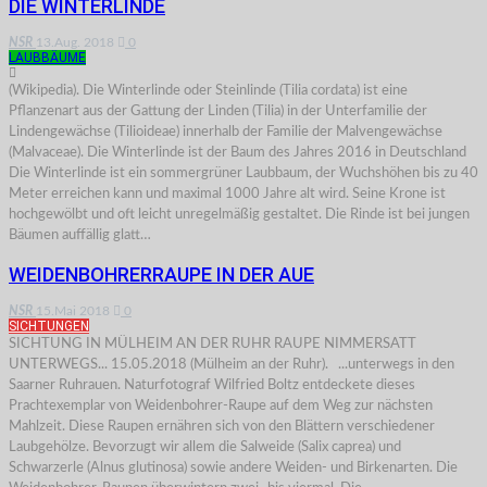
DIE WINTERLINDE
NSR
13.Aug. 2018
0
LAUBBÄUME
(Wikipedia). Die Winterlinde oder Steinlinde (Tilia cordata) ist eine
Pflanzenart aus der Gattung der Linden (Tilia) in der Unterfamilie der
Lindengewächse (Tilioideae) innerhalb der Familie der Malvengewächse
(Malvaceae). Die Winterlinde ist der Baum des Jahres 2016 in Deutschland
Die Winterlinde ist ein sommergrüner Laubbaum, der Wuchshöhen bis zu 40
Meter erreichen kann und maximal 1000 Jahre alt wird. Seine Krone ist
hochgewölbt und oft leicht unregelmäßig gestaltet. Die Rinde ist bei jungen
Bäumen auffällig glatt…
WEIDENBOHRERRAUPE IN DER AUE
NSR
15.Mai 2018
0
SICHTUNGEN
SICHTUNG IN MÜLHEIM AN DER RUHR RAUPE NIMMERSATT
UNTERWEGS... 15.05.2018 (Mülheim an der Ruhr). ...unterwegs in den
Saarner Ruhrauen. Naturfotograf Wilfried Boltz entdeckete dieses
Prachtexemplar von Weidenbohrer-Raupe auf dem Weg zur nächsten
Mahlzeit. Diese Raupen ernähren sich von den Blättern verschiedener
Laubgehölze. Bevorzugt wir allem die Salweide (Salix caprea) und
Schwarzerle (Alnus glutinosa) sowie andere Weiden- und Birkenarten. Die