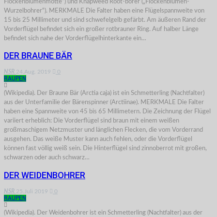
Flockenblumenmotte“) und Knapweed Root-borer („Flockenblumen-
Wurzelbohrer“). MERKMALE Die Falter haben eine Flügelspannweite von
15 bis 25 Millimeter und sind schwefelgelb gefärbt. Am äußeren Rand der
Vorderflügel befindet sich ein großer rotbrauner Ring. Auf halber Länge
befindet sich nahe der Vorderflügelhinterkante ein…
DER BRAUNE BÄR
NSR
24.Aug. 2019
0
RAUPEN
(Wikipedia). Der Braune Bär (Arctia caja) ist ein Schmetterling (Nachtfalter)
aus der Unterfamilie der Bärenspinner (Arctiinae). MERKMALE Die Falter
haben eine Spannweite von 45 bis 65 Millimetern. Die Zeichnung der Flügel
variiert erheblich: Die Vorderflügel sind braun mit einem weißen
großmaschigem Netzmuster und länglichen Flecken, die vom Vorderrand
ausgehen. Das weiße Muster kann auch fehlen, oder die Vorderflügel
können fast völlig weiß sein. Die Hinterflügel sind zinnoberrot mit großen,
schwarzen oder auch schwarz…
DER WEIDENBOHRER
NSR
25.Juli 2019
0
RAUPEN
(Wikipedia). Der Weidenbohrer ist ein Schmetterling (Nachtfalter) aus der