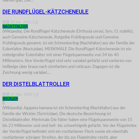
Namen gab. Die…
DIE RUNDFLÜGEL-KÄTZCHENEULE
NSR
18.Jan. 2021
0
NACHTFALTER
(Wikipedia). Die Rundflügel-Kätzcheneule (Orthosia cerasi, Syn.: O. stabilis),
auch Gemeine Kätzcheneule, Rotgelbe Frühlingseule und Gemeine
Frühlingseule genannt, ist ein Schmetterling (Nachtfalter) aus der Familie der
Eulenfalter (Noctuidae). MERKMALE Die Rundflügel-Kätzcheneule ist ein
mittelgroßer Eulenfalter mit einer Flügelspannweite von 34 bis 40
Millimetern. Ihre Vorderflügel sind sehr variabel gefärbt und variieren von
hellbeige über braun nach zimtfarben und rotbraun. Dagegen ist die
Zeichnung wenig variabel.…
DER DISTELBLATTROLLER
NSR
26.Sep. 2020
0
WICKLER
(Wikipedia). Agapeta hamana ist ein Schmetterling (Nachtfalter) aus der
Familie der Wickler (Tortricidae). Die deutsche Bezeichnung ist
Distelblattroller. Merkmale Die Falter haben eine Flügelspannweite von 15
bis 23 Millimeter und sind hell- bis schwefelgelb gefärbt. Vor der Flügelmitte
der Vorderflügel befindet sich ein rostfarbener Fleck sowie ein ebenfalls
rostfarbener schräger Streifen, der bis zur Flügelmitte reicht, aber