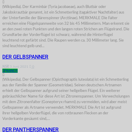
(Wikipedia). Der Karminbär (Tyria jacobaeae), auch Blutbär oder
Jakobskrautbär genannt, ist ein Schmetterling (tagaktiver Nachtfalter) aus
der Unterfamilie der Bärenspinner (Arctiinae). MERKMALE Die Falter
erreichen eine Flügelspannweite von 32 bis 45 Millimetern. Man erkennt sie
an den zwei roten Punkten und den langen roten Strichen am Flügelrand. Die
Grundfarbe der Vorderflügel ist schwarz, während die Hinterflügel
leuchtend rot gefärbt sind. Die Raupen werden ca. 30 Millimeter lang. Sie
sind leuchtend gelb und…
DER GELBSPANNER
NSR
3.Juni 2021
0
SPANNER
(Wikipedia). Der Gelbspanner (Opisthograptis luteolata) ist ein Schmetterling
aus der Familie der Spanner (Geometridae). Seinen deutschen Artnamen
erhielt der Gelbspanner aufgrund seiner hellgelben Flügel. Ein weiterer
gebräuchlicher Name für diese Art ist Zitronenspanner. Um Verwechslungen
mit dem Zitronenfalter (Gonepteryx rhamni) zu vermeiden, wird aber meist
Gelbspanner als Artname verwendet. MERKMALE Die Art ist aufgrund
ihrer hellgelben Vorderflügel, die von rotbraunen Flecken an der
Vorderkante gesäumt sind,…
DER PANTHERSPANNER