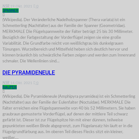
NSR
19.Okt. 2021
0
SPANNER
(Wikipedia). Der Veränderliche Nadelholzspanner (Thera variata) ist ein
Schmetterling (Nachtfalter) aus der Familie der Spanner (Geometridae).
MERKMALE Die Flügelspannweite der Falter beträgt 25 bis 30 Millimeter.
Bezüglich der Farbgestaltung der Vorderflügel zeigen sie eine große
Variabilität. Die Grundfarbe reicht von weißlichgrau bis dunkelgrauen
Tönungen. Wurzelbereich und Mittelfeld heben sich deutlich hervor und
können bräunlich bis schwärzliche Farben zeigen und werden zum Innenrand
schmaler. Die Wellenlinien sind…
DIE PYRAMIDENEULE
NSR
14.Okt. 2021
0
RAUPEN
(Wikipedia). Die Pyramideneule (Amphipyra pyramidea) ist ein Schmetterling
(Nachtfalter) aus der Familie der Eulenfalter (Noctuidae). MERKMALE Die
Falter erreichen eine Flügelspannweite von 40 bis 52 Millimetern. Sie haben
graubraun gemusterte Vorderflügel, auf denen der mittlere Teil schwarz
gefärbt ist. Dieser ist zur Flügelspitze hin mit einer dünnen, teilweise
gepunkteten weißen Binde abgegrenzt, zum Flügelansatz hin läuft er in die
Flügelgrundfärbung aus. Im oberen Teil dieses Flecks sitzt ein kleiner,
weißer,…