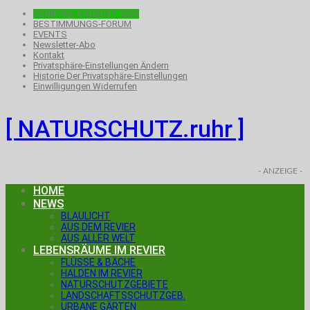
SONNTAG, 9.AUGUST 2026
BESTIMMUNGS-FORUM
EVENTS
Newsletter-Abo
Kontakt
Privatsphäre-Einstellungen Ändern
Historie Der Privatsphäre-Einstellungen
Einwilligungen Widerrufen
[ NATURSCHUTZ.ruhr ]
- ANZEIGE -
HOME
NEWS
BLAULICHT
AUS DEM REVIER
AUS ALLER WELT
LEBENSRÄUME IM REVIER
FLÜSSE & BÄCHE
HALDEN IM REVIER
NATURSCHUTZGEBIETE
LANDSCHAFTSSCHUTZGEB.
URBANE GÄRTEN