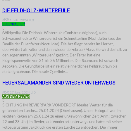
DIE FELDHOLZ-WINTEREULE
NSR
1.Feb. 2024
0
EULENFALTER
(Wikipedia). Die Feldholz-Wintereule (Conistra rubiginosa), auch
Schwarzgefleckte Wintereule, ist ein Schmetterling (Nachtfalter) aus der
Familie der Eulenfalter (Noctuidae). Die Art fliegt bereits im Herbst,
überwintert als Falter und dann wieder ab Februar/März. Sie wird deshalb zu
den sogenannten „Wintereulen“ gezählt. Der Falter hat eine
Flügelspannweite von 31 bis 36 Millimeter. Der Saumrand ist schwach
gebogen. Die Grundfarbe ist ein relativ einheitliches hellgraubraun bis
dunkelgraubraun. Die basale Querlinie…
FEUERSALAMANDER SIND WIEDER UNTERWEGS
NSR
27.Jan. 2024
0
AUS DEM REVIER
SICHTUNG IM REVIERPARK VONDERORT Ideales Wetter für die
gefährdeten Lurche... 25.01.2024 (Oberhausen). Unser Fotograf war im
leichten Regen am 25.01.24 zu einer ungewöhnlichen Zeit (Anm.: zwischen
22 und 23 Uhr) im Revierpark Vonderort unterwegs und hatte mit seiner
Fotoausrüstung Jagdglück die ersten Lurche zu entdecken. Die immer