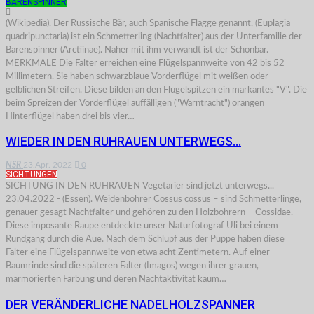
BÄRENSPINNER
(Wikipedia). Der Russische Bär, auch Spanische Flagge genannt, (Euplagia
quadripunctaria) ist ein Schmetterling (Nachtfalter) aus der Unterfamilie der
Bärenspinner (Arctiinae). Näher mit ihm verwandt ist der Schönbär.
MERKMALE Die Falter erreichen eine Flügelspannweite von 42 bis 52
Millimetern. Sie haben schwarzblaue Vorderflügel mit weißen oder
gelblichen Streifen. Diese bilden an den Flügelspitzen ein markantes "V". Die
beim Spreizen der Vorderflügel auffälligen ("Warntracht") orangen
Hinterflügel haben drei bis vier…
WIEDER IN DEN RUHRAUEN UNTERWEGS…
NSR
23.Apr. 2022
0
SICHTUNGEN
SICHTUNG IN DEN RUHRAUEN Vegetarier sind jetzt unterwegs...
23.04.2022 - (Essen). Weidenbohrer Cossus cossus – sind Schmetterlinge,
genauer gesagt Nachtfalter und gehören zu den Holzbohrern – Cossidae.
Diese imposante Raupe entdeckte unser Naturfotograf Uli bei einem
Rundgang durch die Aue. Nach dem Schlupf aus der Puppe haben diese
Falter eine Flügelspannweite von etwa acht Zentimetern. Auf einer
Baumrinde sind die späteren Falter (Imagos) wegen ihrer grauen,
marmorierten Färbung und deren Nachtaktivität kaum…
DER VERÄNDERLICHE NADELHOLZSPANNER