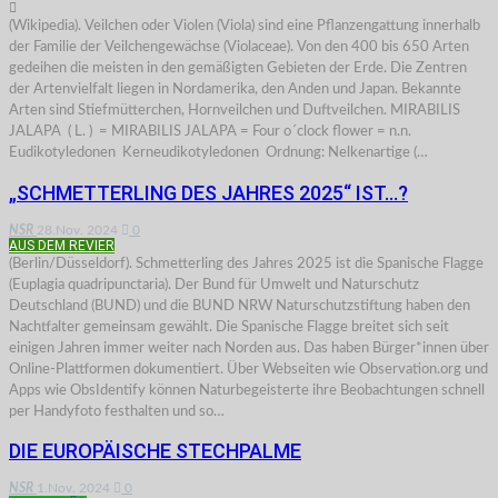
(Wikipedia). Veilchen oder Violen (Viola) sind eine Pflanzengattung innerhalb
der Familie der Veilchengewächse (Violaceae). Von den 400 bis 650 Arten
gedeihen die meisten in den gemäßigten Gebieten der Erde. Die Zentren
der Artenvielfalt liegen in Nordamerika, den Anden und Japan. Bekannte
Arten sind Stiefmütterchen, Hornveilchen und Duftveilchen. MIRABILIS
JALAPA ( L. ) = MIRABILIS JALAPA = Four o´clock flower = n.n.
Eudikotyledonen Kerneudikotyledonen Ordnung: Nelkenartige (…
„SCHMETTERLING DES JAHRES 2025“ IST…?
NSR
28.Nov. 2024
0
AUS DEM REVIER
(Berlin/Düsseldorf). Schmetterling des Jahres 2025 ist die Spanische Flagge
(Euplagia quadripunctaria). Der Bund für Umwelt und Naturschutz
Deutschland (BUND) und die BUND NRW Naturschutzstiftung haben den
Nachtfalter gemeinsam gewählt. Die Spanische Flagge breitet sich seit
einigen Jahren immer weiter nach Norden aus. Das haben Bürger*innen über
Online-Plattformen dokumentiert. Über Webseiten wie Observation.org und
Apps wie ObsIdentify können Naturbegeisterte ihre Beobachtungen schnell
per Handyfoto festhalten und so…
DIE EUROPÄISCHE STECHPALME
NSR
1.Nov. 2024
0