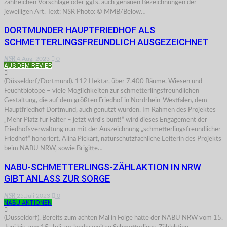
zahlreichen Vorschläge oder ggfs. auch genauen Bezeichnungen der
jeweiligen Art. Text: NSR Photo: © MMB/Below…
DORTMUNDER HAUPTFRIEDHOF ALS
SCHMETTERLINGSFREUNDLICH AUSGEZEICHNET
NSR
4.Aug. 2023
0
AUS DEM REVIER
(Düsseldorf/Dortmund). 112 Hektar, über 7.400 Bäume, Wiesen und
Feuchtbiotope ­– viele Möglichkeiten zur schmetterlingsfreundlichen
Gestaltung, die auf dem größten Friedhof in Nordrhein-Westfalen, dem
Hauptfriedhof Dortmund, auch genutzt wurden. Im Rahmen des Projektes
„Mehr Platz für Falter – jetzt wird‘s bunt!“ wird dieses Engagement der
Friedhofsverwaltung nun mit der Auszeichnung „schmetterlingsfreundlicher
Friedhof“ honoriert. Alina Pickart, naturschutzfachliche Leiterin des Projekts
beim NABU NRW, sowie Brigitte…
NABU-SCHMETTERLINGS-ZÄHLAKTION IN NRW
GIBT ANLASS ZUR SORGE
NSR
25.Juli 2023
0
NABU-AKTIONEN
(Düsseldorf). Bereits zum achten Mal in Folge hatte der NABU NRW vom 15.