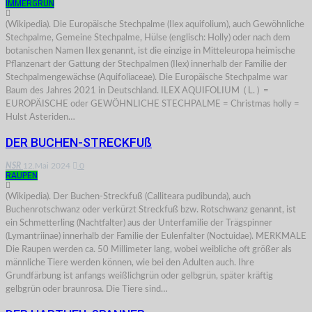
IMMERGRÜN
(Wikipedia). Die Europäische Stechpalme (Ilex aquifolium), auch Gewöhnliche
Stechpalme, Gemeine Stechpalme, Hülse (englisch: Holly) oder nach dem
botanischen Namen Ilex genannt, ist die einzige in Mitteleuropa heimische
Pflanzenart der Gattung der Stechpalmen (Ilex) innerhalb der Familie der
Stechpalmengewächse (Aquifoliaceae). Die Europäische Stechpalme war
Baum des Jahres 2021 in Deutschland. ILEX AQUIFOLIUM ( L. ) =
EUROPÄISCHE oder GEWÖHNLICHE STECHPALME = Christmas holly =
Hulst Asteriden…
DER BUCHEN-STRECKFUß
NSR
12.Mai 2024
0
RAUPEN
(Wikipedia). Der Buchen-Streckfuß (Calliteara pudibunda), auch
Buchenrotschwanz oder verkürzt Streckfuß bzw. Rotschwanz genannt, ist
ein Schmetterling (Nachtfalter) aus der Unterfamilie der Trägspinner
(Lymantriinae) innerhalb der Familie der Eulenfalter (Noctuidae). MERKMALE
Die Raupen werden ca. 50 Millimeter lang, wobei weibliche oft größer als
männliche Tiere werden können, wie bei den Adulten auch. Ihre
Grundfärbung ist anfangs weißlichgrün oder gelbgrün, später kräftig
gelbgrün oder braunrosa. Die Tiere sind…