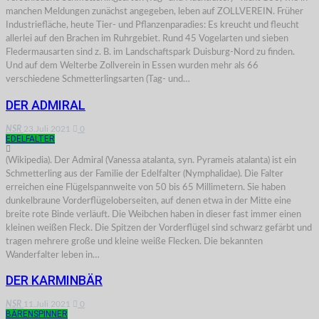
manchen Meldungen zunächst angegeben, leben auf ZOLLVEREIN. Früher
Industriefläche, heute Tier- und Pflanzenparadies: Es kreucht und fleucht
allerlei auf den Brachen im Ruhrgebiet. Rund 45 Vogelarten und sieben
Fledermausarten sind z. B. im Landschaftspark Duisburg-Nord zu finden.
Und auf dem Welterbe Zollverein in Essen wurden mehr als 66
verschiedene Schmetterlingsarten (Tag- und…
DER ADMIRAL
NSR
23.Juli 2021
0
EDELFALTER
(Wikipedia). Der Admiral (Vanessa atalanta, syn. Pyrameis atalanta) ist ein
Schmetterling aus der Familie der Edelfalter (Nymphalidae). Die Falter
erreichen eine Flügelspannweite von 50 bis 65 Millimetern. Sie haben
dunkelbraune Vorderflügeloberseiten, auf denen etwa in der Mitte eine
breite rote Binde verläuft. Die Weibchen haben in dieser fast immer einen
kleinen weißen Fleck. Die Spitzen der Vorderflügel sind schwarz gefärbt und
tragen mehrere große und kleine weiße Flecken. Die bekannten
Wanderfalter leben in…
DER KARMINBÄR
NSR
11.Juli 2021
0
BÄRENSPINNER