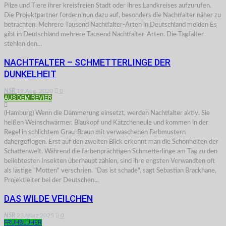
Pilze und Tiere ihrer kreisfreien Stadt oder ihres Landkreises aufzurufen.
Die Projektpartner fordern nun dazu auf, besonders die Nachtfalter näher zu
betrachten. Mehrere Tausend Nachtfalter-Arten in Deutschland melden Es
gibt in Deutschland mehrere Tausend Nachtfalter-Arten. Die Tagfalter
stehlen den…
NACHTFALTER – SCHMETTERLINGE DER
DUNKELHEIT
NSR
19.Aug. 2020
0
AUS DEM REVIER
(Hamburg) Wenn die Dämmerung einsetzt, werden Nachtfalter aktiv. Sie
heißen Weinschwärmer, Blaukopf und Kätzcheneule und kommen in der
Regel in schlichtem Grau-Braun mit verwaschenen Farbmustern
dahergeflogen. Erst auf den zweiten Blick erkennt man die Schönheiten der
Schattenwelt. Während die farbenprächtigen Schmetterlinge am Tag zu den
beliebtesten Insekten überhaupt zählen, sind ihre engsten Verwandten oft
als lästige "Motten" verschrien. "Das ist schade", sagt Sebastian Brackhane,
Projektleiter bei der Deutschen…
DAS WILDE VEILCHEN
NSR
23.März 2025
0
FRÜHBLÜHER