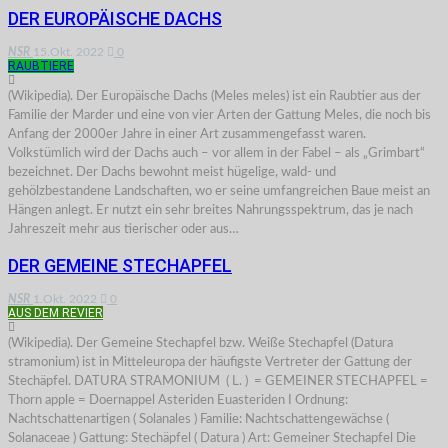
DER EUROPÄISCHE DACHS
NSR
15.Okt. 2022
0
RAUBTIERE
(Wikipedia). Der Europäische Dachs (Meles meles) ist ein Raubtier aus der
Familie der Marder und eine von vier Arten der Gattung Meles, die noch bis
Anfang der 2000er Jahre in einer Art zusammengefasst waren.
Volkstümlich wird der Dachs auch – vor allem in der Fabel – als „Grimbart“
bezeichnet. Der Dachs bewohnt meist hügelige, wald- und
gehölzbestandene Landschaften, wo er seine umfangreichen Baue meist an
Hängen anlegt. Er nutzt ein sehr breites Nahrungsspektrum, das je nach
Jahreszeit mehr aus tierischer oder aus…
DER GEMEINE STECHAPFEL
NSR
1.Okt. 2022
0
AUS DEM REVIER
(Wikipedia). Der Gemeine Stechapfel bzw. Weiße Stechapfel (Datura
stramonium) ist in Mitteleuropa der häufigste Vertreter der Gattung der
Stechäpfel. DATURA STRAMONIUM ( L. ) = GEMEINER STECHAPFEL =
Thorn apple = Doernappel Asteriden Euasteriden I Ordnung:
Nachtschattenartigen ( Solanales ) Familie: Nachtschattengewächse (
Solanaceae ) Gattung: Stechäpfel ( Datura ) Art: Gemeiner Stechapfel Die