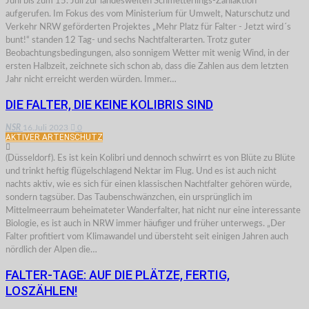
Juni bis zum 15. Juli zur landesweiten Schmetterlings-Zählaktion
aufgerufen. Im Fokus des vom Ministerium für Umwelt, Naturschutz und
Verkehr NRW geförderten Projektes „Mehr Platz für Falter - Jetzt wird´s
bunt!“ standen 12 Tag- und sechs Nachtfalterarten. Trotz guter
Beobachtungsbedingungen, also sonnigem Wetter mit wenig Wind, in der
ersten Halbzeit, zeichnete sich schon ab, dass die Zahlen aus dem letzten
Jahr nicht erreicht werden würden. Immer…
DIE FALTER, DIE KEINE KOLIBRIS SIND
NSR
16.Juli 2023
0
AKTIVER ARTENSCHUTZ
(Düsseldorf). Es ist kein Kolibri und dennoch schwirrt es von Blüte zu Blüte
und trinkt heftig flügelschlagend Nektar im Flug. Und es ist auch nicht
nachts aktiv, wie es sich für einen klassischen Nachtfalter gehören würde,
sondern tagsüber. Das Taubenschwänzchen, ein ursprünglich im
Mittelmeerraum beheimateter Wanderfalter, hat nicht nur eine interessante
Biologie, es ist auch in NRW immer häufiger und früher unterwegs. „Der
Falter profitiert vom Klimawandel und übersteht seit einigen Jahren auch
nördlich der Alpen die…
FALTER-TAGE: AUF DIE PLÄTZE, FERTIG,
LOSZÄHLEN!