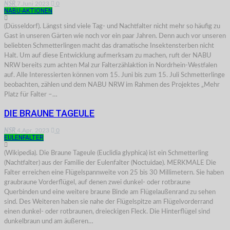
NSR
7.Juni 2023
0
NABU-AKTIONEN
(Düsseldorf). Längst sind viele Tag- und Nachtfalter nicht mehr so häufig zu
Gast in unseren Gärten wie noch vor ein paar Jahren. Denn auch vor unseren
beliebten Schmetterlingen macht das dramatische Insektensterben nicht
Halt. Um auf diese Entwicklung aufmerksam zu machen, ruft der NABU
NRW bereits zum achten Mal zur Falterzählaktion in Nordrhein-Westfalen
auf. Alle Interessierten können vom 15. Juni bis zum 15. Juli Schmetterlinge
beobachten, zählen und dem NABU NRW im Rahmen des Projektes „Mehr
Platz für Falter –…
DIE BRAUNE TAGEULE
NSR
4.Apr. 2023
0
EULENFALTER
(Wikipedia). Die Braune Tageule (Euclidia glyphica) ist ein Schmetterling
(Nachtfalter) aus der Familie der Eulenfalter (Noctuidae). MERKMALE Die
Falter erreichen eine Flügelspannweite von 25 bis 30 Millimetern. Sie haben
graubraune Vorderflügel, auf denen zwei dunkel- oder rotbraune
Querbinden und eine weitere braune Binde am Flügelaußenrand zu sehen
sind. Des Weiteren haben sie nahe der Flügelspitze am Flügelvorderrand
einen dunkel- oder rotbraunen, dreieckigen Fleck. Die Hinterflügel sind
dunkelbraun und am äußeren…