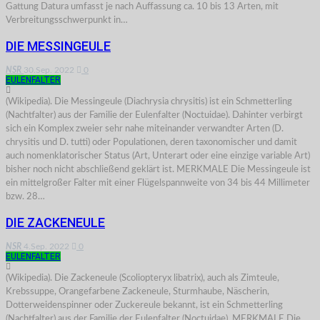
Gattung Datura umfasst je nach Auffassung ca. 10 bis 13 Arten, mit
Verbreitungsschwerpunkt in…
DIE MESSINGEULE
NSR
30.Sep. 2022
0
EULENFALTER
(Wikipedia). Die Messingeule (Diachrysia chrysitis) ist ein Schmetterling
(Nachtfalter) aus der Familie der Eulenfalter (Noctuidae). Dahinter verbirgt
sich ein Komplex zweier sehr nahe miteinander verwandter Arten (D.
chrysitis und D. tutti) oder Populationen, deren taxonomischer und damit
auch nomenklatorischer Status (Art, Unterart oder eine einzige variable Art)
bisher noch nicht abschließend geklärt ist. MERKMALE Die Messingeule ist
ein mittelgroßer Falter mit einer Flügelspannweite von 34 bis 44 Millimeter
bzw. 28…
DIE ZACKENEULE
NSR
4.Sep. 2022
0
EULENFALTER
(Wikipedia). Die Zackeneule (Scoliopteryx libatrix), auch als Zimteule,
Krebssuppe, Orangefarbene Zackeneule, Sturmhaube, Näscherin,
Dotterweidenspinner oder Zuckereule bekannt, ist ein Schmetterling
(Nachtfalter) aus der Familie der Eulenfalter (Noctuidae). MERKMALE Die