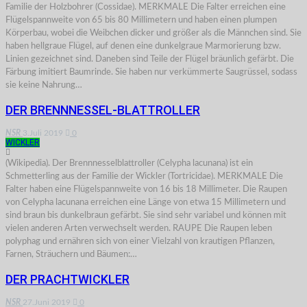
Familie der Holzbohrer (Cossidae). MERKMALE Die Falter erreichen eine
Flügelspannweite von 65 bis 80 Millimetern und haben einen plumpen
Körperbau, wobei die Weibchen dicker und größer als die Männchen sind. Sie
haben hellgraue Flügel, auf denen eine dunkelgraue Marmorierung bzw.
Linien gezeichnet sind. Daneben sind Teile der Flügel bräunlich gefärbt. Die
Färbung imitiert Baumrinde. Sie haben nur verkümmerte Saugrüssel, sodass
sie keine Nahrung…
DER BRENNNESSEL-BLATTROLLER
NSR
3.Juli 2019
0
WICKLER
(Wikipedia). Der Brennnesselblattroller (Celypha lacunana) ist ein
Schmetterling aus der Familie der Wickler (Tortricidae). MERKMALE Die
Falter haben eine Flügelspannweite von 16 bis 18 Millimeter. Die Raupen
von Celypha lacunana erreichen eine Länge von etwa 15 Millimetern und
sind braun bis dunkelbraun gefärbt. Sie sind sehr variabel und können mit
vielen anderen Arten verwechselt werden. RAUPE Die Raupen leben
polyphag und ernähren sich von einer Vielzahl von krautigen Pflanzen,
Farnen, Sträuchern und Bäumen:…
DER PRACHTWICKLER
NSR
27.Juni 2019
0