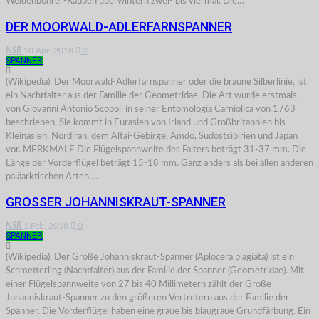
Weidenbohrer-Raupen überwintern zwei- bis viermal. Die…
DER MOORWALD-ADLERFARNSPANNER
NSR
10.Apr. 2018
2
SPANNER
(Wikipedia). Der Moorwald-Adlerfarnspanner oder die braune Silberlinie, ist
ein Nachtfalter aus der Familie der Geometridae. Die Art wurde erstmals
von Giovanni Antonio Scopoli in seiner Entomologia Carniolica von 1763
beschrieben. Sie kommt in Eurasien von Irland und Großbritannien bis
Kleinasien, Nordiran, dem Altai-Gebirge, Amdo, Südostsibirien und Japan
vor. MERKMALE Die Flügelspannweite des Falters beträgt 31-37 mm. Die
Länge der Vorderflügel beträgt 15-18 mm. Ganz anders als bei allen anderen
paläarktischen Arten,…
GROSSER JOHANNISKRAUT-SPANNER
NSR
1.Feb. 2018
0
SPANNER
(Wikipedia). Der Große Johanniskraut-Spanner (Aplocera plagiata) ist ein
Schmetterling (Nachtfalter) aus der Familie der Spanner (Geometridae). Mit
einer Flügelspannweite von 27 bis 40 Millimetern zählt der Große
Johanniskraut-Spanner zu den größeren Vertretern aus der Familie der
Spanner. Die Vorderflügel haben eine graue bis blaugraue Grundfärbung. Ein