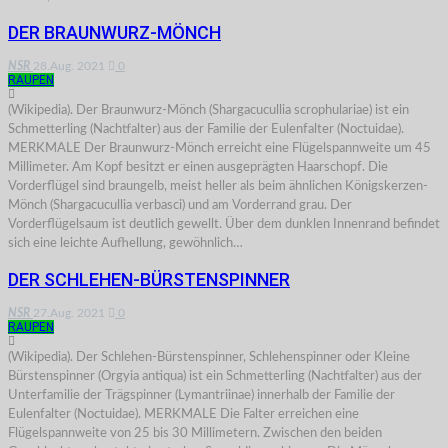
DER BRAUNWURZ-MÖNCH
NSR
28.Aug. 2021
0
RAUPEN
(Wikipedia). Der Braunwurz-Mönch (Shargacucullia scrophulariae) ist ein
Schmetterling (Nachtfalter) aus der Familie der Eulenfalter (Noctuidae).
MERKMALE Der Braunwurz-Mönch erreicht eine Flügelspannweite um 45
Millimeter. Am Kopf besitzt er einen ausgeprägten Haarschopf. Die
Vorderflügel sind braungelb, meist heller als beim ähnlichen Königskerzen-
Mönch (Shargacucullia verbasci) und am Vorderrand grau. Der
Vorderflügelsaum ist deutlich gewellt. Über dem dunklen Innenrand befindet
sich eine leichte Aufhellung, gewöhnlich…
DER SCHLEHEN-BÜRSTENSPINNER
NSR
27.Aug. 2021
0
RAUPEN
(Wikipedia). Der Schlehen-Bürstenspinner, Schlehenspinner oder Kleine
Bürstenspinner (Orgyia antiqua) ist ein Schmetterling (Nachtfalter) aus der
Unterfamilie der Trägspinner (Lymantriinae) innerhalb der Familie der
Eulenfalter (Noctuidae). MERKMALE Die Falter erreichen eine
Flügelspannweite von 25 bis 30 Millimetern. Zwischen den beiden