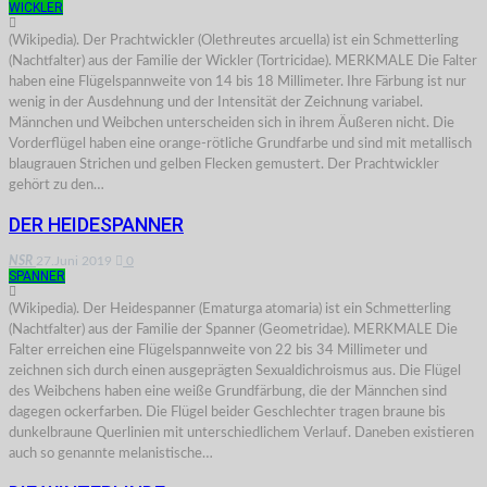
WICKLER
(Wikipedia). Der Prachtwickler (Olethreutes arcuella) ist ein Schmetterling
(Nachtfalter) aus der Familie der Wickler (Tortricidae). MERKMALE Die Falter
haben eine Flügelspannweite von 14 bis 18 Millimeter. Ihre Färbung ist nur
wenig in der Ausdehnung und der Intensität der Zeichnung variabel.
Männchen und Weibchen unterscheiden sich in ihrem Äußeren nicht. Die
Vorderflügel haben eine orange-rötliche Grundfarbe und sind mit metallisch
blaugrauen Strichen und gelben Flecken gemustert. Der Prachtwickler
gehört zu den…
DER HEIDESPANNER
NSR
27.Juni 2019
0
SPANNER
(Wikipedia). Der Heidespanner (Ematurga atomaria) ist ein Schmetterling
(Nachtfalter) aus der Familie der Spanner (Geometridae). MERKMALE Die
Falter erreichen eine Flügelspannweite von 22 bis 34 Millimeter und
zeichnen sich durch einen ausgeprägten Sexualdichroismus aus. Die Flügel
des Weibchens haben eine weiße Grundfärbung, die der Männchen sind
dagegen ockerfarben. Die Flügel beider Geschlechter tragen braune bis
dunkelbraune Querlinien mit unterschiedlichem Verlauf. Daneben existieren
auch so genannte melanistische…